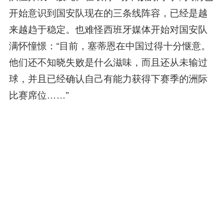
开始意识到国安队现在的三条线阵容，已经是越
来越趋于稳定。也难怪西班牙媒体开始对国安队
满怀憧憬：“目前，塞蒂恩在中国过得十分惬意。
他们还不知晓失败是什么滋味，而且还从未输过
球，并且已经确认自己有能力获得下赛季的洲际
比赛席位……”