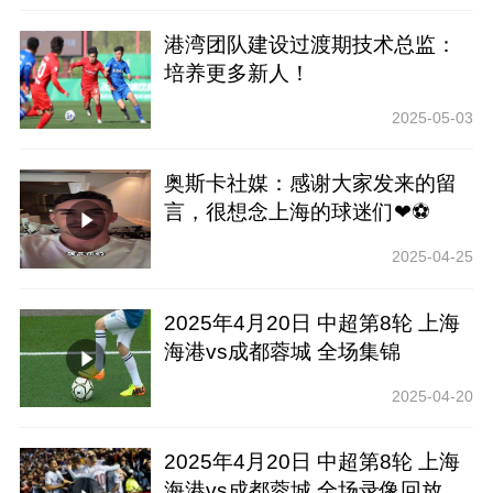
港湾团队建设过渡期技术总监：
培养更多新人！
2025-05-03
奥斯卡社媒：感谢大家发来的留
言，很想念上海的球迷们❤⚽
2025-04-25
2025年4月20日 中超第8轮 上海
海港vs成都蓉城 全场集锦
2025-04-20
2025年4月20日 中超第8轮 上海
海港vs成都蓉城 全场录像回放