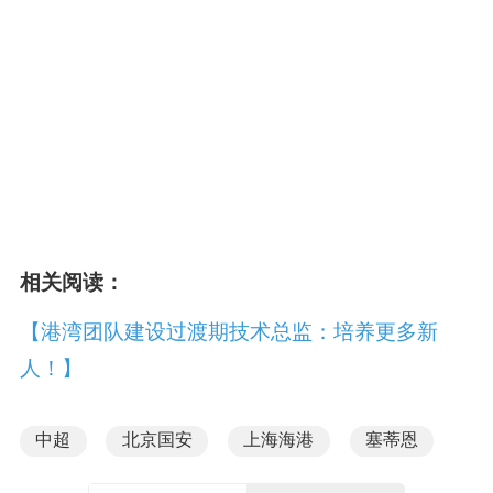
相关阅读：
【港湾团队建设过渡期技术总监：培养更多新
人！】
中超
北京国安
上海海港
塞蒂恩