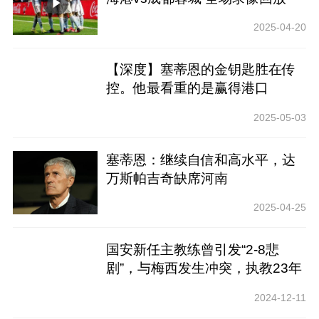
2025-04-20
【深度】塞蒂恩的金钥匙胜在传
控。他最看重的是赢得港口
2025-05-03
塞蒂恩：继续自信和高水平，达
万斯帕吉奇缺席河南
2025-04-25
国安新任主教练曾引发“2-8悲
剧”，与梅西发生冲突，执教23年
无冠军
2024-12-11