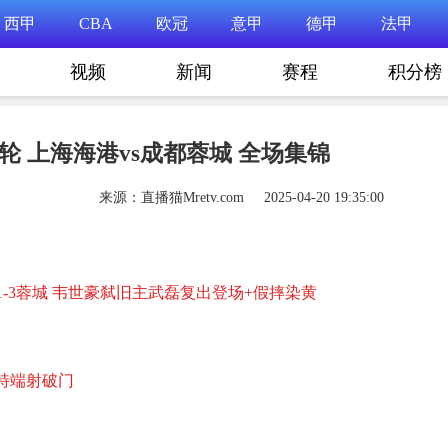
西甲
CBA
欧冠
意甲
德甲
法甲
视频
新闻
赛程
积分榜
第8轮 上海海港vs成都蓉城 全场集锦
来源：直播猫Mretv.com 2025-04-20 19:35:00
1-3蓉城 韦世豪弑旧主武磊复出登场+假摔染黄
切特端射破门