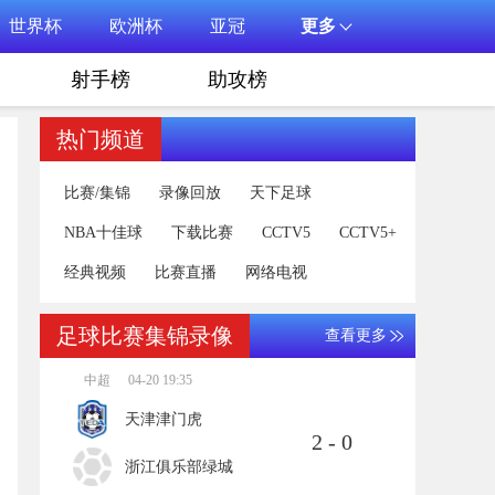
世界杯
欧洲杯
亚冠
更多
射手榜
助攻榜
热门频道
比赛/集锦
录像回放
天下足球
NBA十佳球
下载比赛
CCTV5
CCTV5+
经典视频
比赛直播
网络电视
足球比赛集锦录像
查看更多
中超
04-20 19:35
天津津门虎
2 - 0
浙江俱乐部绿城