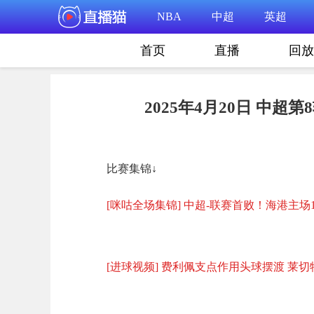
NBA
中超
英超
首页
直播
回放
2025年4月20日 中超
比赛集锦↓
[咪咕全场集锦] 中超-联赛首败！海港主场
[进球视频] 费利佩支点作用头球摆渡 莱