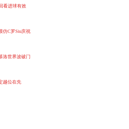
R回看进球有效
仿C罗Siu庆祝
罗慕洛世界波破门
判定越位在先