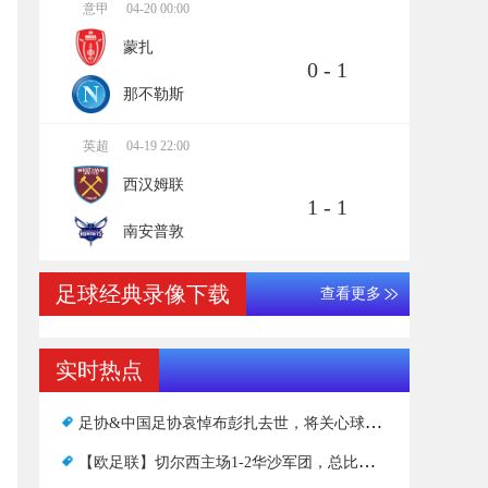
意甲
04-20 00:00
蒙扎
0 - 1
那不勒斯
英超
04-19 22:00
西汉姆联
1 - 1
南安普敦
足球经典录像下载
查看更多
实时热点
足协&中国足协哀悼布彭扎去世，将关心球员身心健康
【欧足联】切尔西主场1-2华沙军团，总比分4-2晋级四强