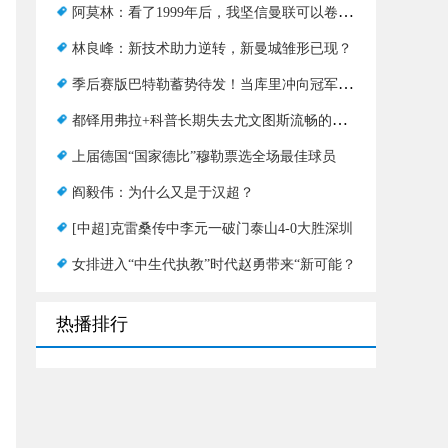
阿莫林：看了1999年后，我坚信曼联可以卷土重来，现在我正在全力以赴争取欧联杯
林良峰：新技术助力逆转，新曼城雏形已现？
季后赛版巴特勒蓄势待发！当库里冲向冠军时，他不怕与强敌作战
都铎用弗拉+科普长期失去尤文图斯流畅的进攻
上届德国“国家德比”穆勒票选全场最佳球员
阎毅伟：为什么又是于汉超？
[中超]克雷桑传中李元一破门泰山4-0大胜深圳
女排进入“中生代执教”时代赵勇带来“新可能？
热播排行