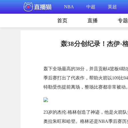
NBA
中超
英超
首页
直播
专题
轰38分创纪录！杰伊
轰下全场最高的38分，并且贡献4篮板6助
季后赛打出了代表作，帮助火箭以109比9
特勒受伤提前离场，整场比赛都非常被动
23岁的杰伦·格林创造了神迹，他是火箭队
奥拉朱旺和哈登。格林还是NBA季后赛历