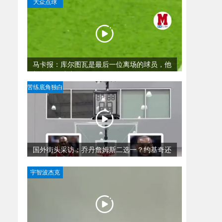
大众点球
马卡报：库尔图瓦是最后一位离场的球员，他
想向皇马球迷道歉
苦练底角独白
国外街头采访：乔丹詹姆斯二选一？约基奇还
是亚历山大？
宇智波杰克