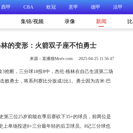
西甲
CBA
欧冠
意甲
德甲
法甲
集锦/视频
录像
新闻
比
·格林的变形：火箭双子座不怕勇士
来源：直播猫Mretv.com 2025-04-25 11:56:47
攻3抢断，三分球18投8中，杰伦·格林在自己生涯第二场
4击败勇士，将系列赛比分扳成1比1。勇士因为吉米·巴
。
史第三位25岁前能在季后赛砍下35+的球员，前两位是
史上单场投进8+三分最年轻的后卫球员。8记三分球也