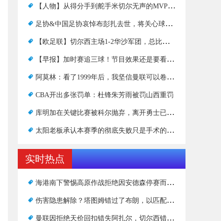
【人物】从得分手到舵手米切尔无声的MVP之旅
足协&中国足协哀悼布彭扎去世，将关心球员身心健康
【欧足联】切尔西主场1-2华沙军团，总比分4-2晋级四强
【早报】加时赛追三球！节目效果还是要看曼联直播！
阿莫林：看了1999年后，我坚信曼联可以卷土重来，现在我正在全力以赴争取欧联杯
CBA开出多张罚单：杜锋朱芳雨被罚山西重罚
库明加在关键比赛被科尔抛弃，离开勇士已成定局？
太阳老板承认本赛季的彻底失败只是手术的开始
实时热点
海港南下警惕高原作战拒绝因安德森停赛而轻视玉坤
伤害隐患解除？塔图姆错过了布朗，以匹配第一次世界大战中的四个传奇人物
曼联因拒绝天价回扣错失阿扎尔，切尔西错失700万？