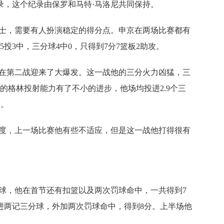
录，这个纪录由保罗和马特·马洛尼共同保持。
勇士，需要有人扮演稳定的得分点。申京在两场比赛都有
投3中，三分球4中0，只得到7分7篮板2助攻。
林在第二战迎来了大爆发。这一战他的三分火力凶猛，三
季的格林投射能力有了不小的进步，他场均投进2.9个三
高。
强度，上一场比赛他有些不适应，但是这一战他打得很有
球，他在首节还有扣篮以及两次罚球命中，一共得到7
进两记三分球，外加两次罚球命中，得到8分。上半场他