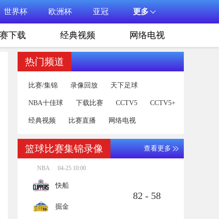
世界杯
欧洲杯
亚冠
更多
赛下载
经典视频
网络电视
热门频道
比赛/集锦
录像回放
天下足球
NBA十佳球
下载比赛
CCTV5
CCTV5+
经典视频
比赛直播
网络电视
篮球比赛集锦录像
查看更多
NBA
04-25 10:00
快船
82 - 58
掘金