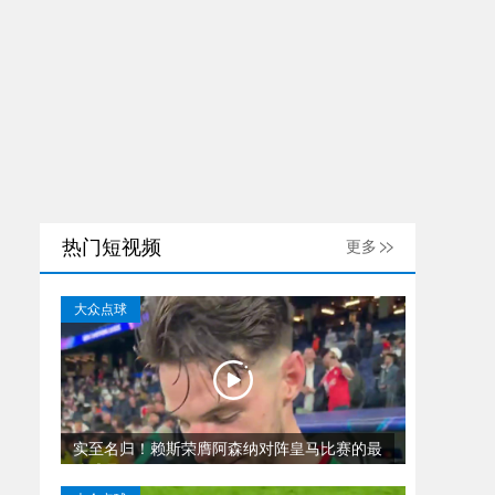
热门短视频
更多
大众点球
实至名归！赖斯荣膺阿森纳对阵皇马比赛的最
佳球员