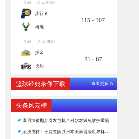
NBA
04-23 07:00
步行者
115 - 107
雄鹿
NBA
04-22 10:00
掘金
81 - 87
快船
篮球经典录像下载
查看更多
头条风云榜
库明加被抛弃引发危机？科尔对獭兔故技重施
顽强逆转！王曼昱险胜张本美赫晋级世界杯八强