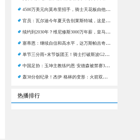
4500万美元向莫布里招手，骑士天花板由他决定
官员：瓦尔迪今年夏天告别莱斯特城，这是他13年蓝狐生涯的谢幕
续约到2030年？维尼修斯3000万年薪，皇马尚未满足
塞蒂恩：继续自信和高水平，达万斯帕吉奇缺席河南
单节三分雨+末节饭团王！骑士打破斯波G2反击法则
中国足协：玉坤主教练约恩·安德森被禁赛3场，罚款3万元
轰38分创纪录！杰伊·格林的变形：火箭双子座不怕勇士
热播排行