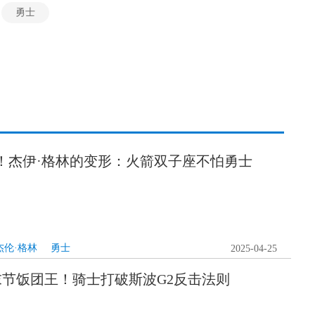
勇士
录！杰伊·格林的变形：火箭双子座不怕勇士
杰伦·格林
勇士
2025-04-25
末节饭团王！骑士打破斯波G2反击法则