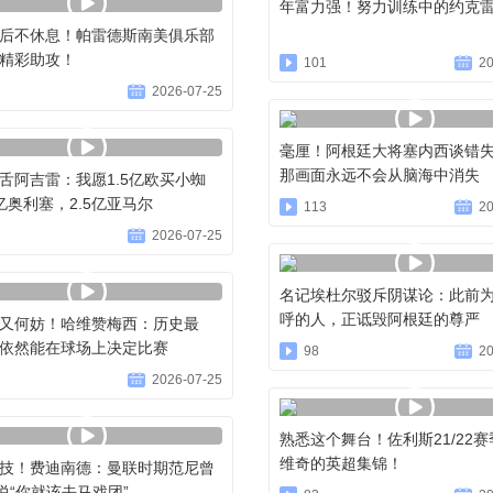
年富力强！努力训练中的约克
后不休息！帕雷德斯南美俱乐部
精彩助攻！
101
20
2026-07-25
毫厘！阿根廷大将塞内西谈错
那画面永远不会从脑海中消失
舌阿吉雷：我愿1.5亿欧买小蜘
亿奥利塞，2.5亿亚马尔
113
20
2026-07-25
名记埃杜尔驳斥阴谋论：此前
呼的人，正诋毁阿根廷的尊严
又何妨！哈维赞梅西：历史最
依然能在球场上决定比赛
98
20
2026-07-25
熟悉这个舞台！佐利斯21/22
维奇的英超集锦！
技！费迪南德：曼联时期范尼曾
说“你就该去马戏团”