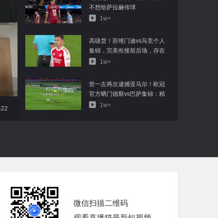
不想给萨拉赫传球
1w+
高级货！苏维门迪vs马竞个人
集锦，完美衔接前后场，存在
感极强
1w+
世一左再次逮捕亚马尔！欧冠
官方晒门德斯vs巴萨集锦：精
英级表现
1w+
422
微信扫描二维码
观看直播猫最新短视频