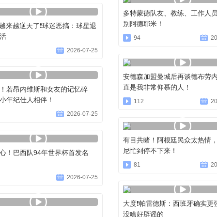
多特蒙德队友、教练、工作人
别阿德耶米！
经越来越逆天了❗️球迷恶搞：球星退
活
94
20
2026-07-25
安德森加盟曼城后再谈德布劳
直是我非常仰慕的人！
！若昂内维斯和女友的记忆碎
小年纪佳人相伴！
112
20
2026-07-25
有目共睹！阿根廷民众太热情
尼忙到停不下来！
心！巴西队94年世界杯首发名
81
20
2026-07-25
大度❗️帕雷德斯：西班牙确实更
没啥好辟谣的