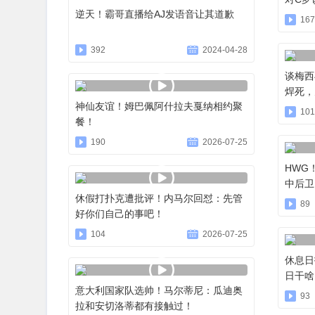
逆天！霸哥直播给AJ发语音让其道歉
167
392
2024-04-28
谈梅西
焊死，
神仙友谊！姆巴佩阿什拉夫戛纳相约聚
101
餐！
190
2026-07-25
HWG
中后卫
休假打扑克遭批评！内马尔回怼：先管
89
好你们自己的事吧！
104
2026-07-25
休息日
日干啥
意大利国家队选帅！马尔蒂尼：瓜迪奥
93
拉和安切洛蒂都有接触过！