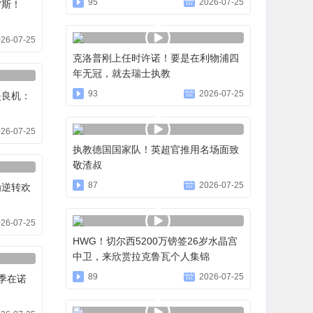
95
2026-07-25
雷斯！
26-07-25
克洛普刚上任时许诺！要是在利物浦四
年无冠，就去瑞士执教
93
2026-07-25
失良机：
26-07-25
执教德国国家队！英超官推用名场面致
敬渣叔
87
2026-07-25
为逆转欢
26-07-25
HWG！切尔西5200万镑签26岁水晶宫
中卫，来欣赏拉克鲁瓦个人集锦
89
2026-07-25
赛季在诺