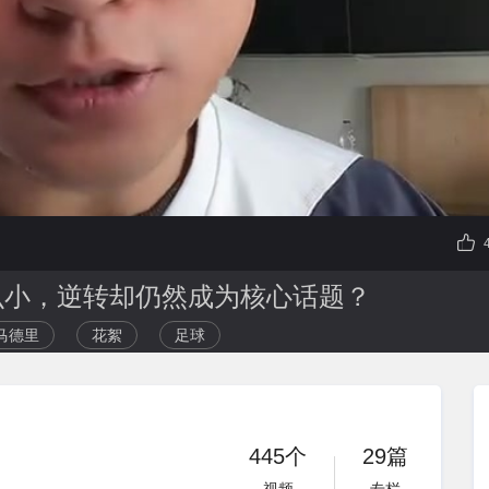
么小，逆转却仍然成为核心话题？
马德里
花絮
足球
445个
29篇