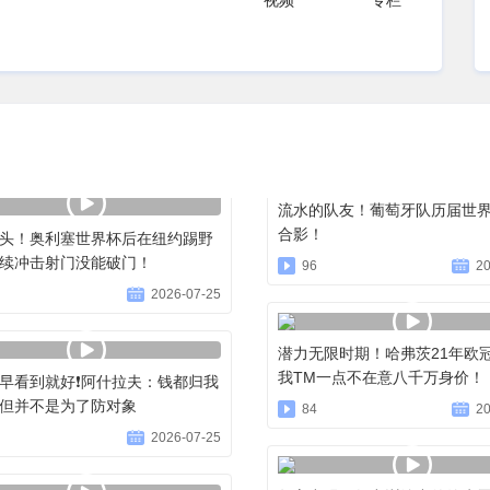
视频
专栏
流水的队友！葡萄牙队历届世
合影！
头！奥利塞世界杯后在纽约踢野
续冲击射门没能破门！
96
20
2026-07-25
潜力无限时期！哈弗茨21年欧
我TM一点不在意八千万身价！
早看到就好❗阿什拉夫：钱都归我
但并不是为了防对象
84
20
2026-07-25