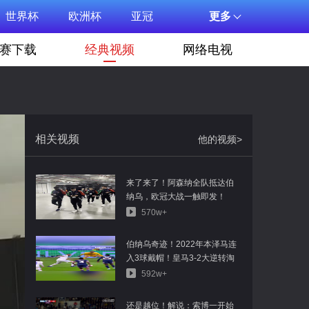
世界杯
欧洲杯
亚冠
更多
赛下载
经典视频
网络电视
相关视频
他的视频>
来了来了！阿森纳全队抵达伯
纳乌，欧冠大战一触即发！
570w+
伯纳乌奇迹！2022年本泽马连
入3球戴帽！皇马3-2大逆转淘
汰巴黎！
592w+
还是越位！解说：索博一开始