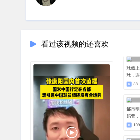
看过该视频的还喜欢
球瘾上
球，连
88
邹市明
妈管，
109