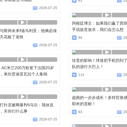
83
20
2026-07-25
阿根廷博主：如果我们赢了西
手说故意放水，我们会怎么想
与斯帅未来❗️迪马利亚：他俩必须
天花板了老铁
94
20
2026-07-25
珍贵的影响！球迷把手机扔到
队的游行大巴上！
！AC米兰200万欧签下法国20岁
，来欣赏迪亚瓦拉个人集锦
114
20
2026-07-25
超跑的一步步成长！多特官推
耶米的贡献！
打扑克被网暴❓️内马尔：我休息
，关你们什么事
93
20
2026-07-25