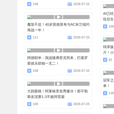
106
2026-07-25
AI已
役后生
魔笛不息！40岁莫德里奇与AC米兰续约
100
再战一年！
111
2026-07-25
纯享版
片！小
阿德耶米：我追随弗里克而来，巴塞罗
92
那俱乐部独一无二！
109
2026-07-25
冠军之
单！
大跌眼镜！阿莱格里首秀爆冷！那不勒
118
斯友谊赛1-3不敌阿雷索
106
2026-07-25