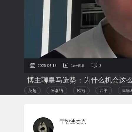
2025-04-18
1w+观看
3
博主聊皇马造势：为什么机会这
英超
阿森纳
欧冠
西甲
皇家
宇智波杰克