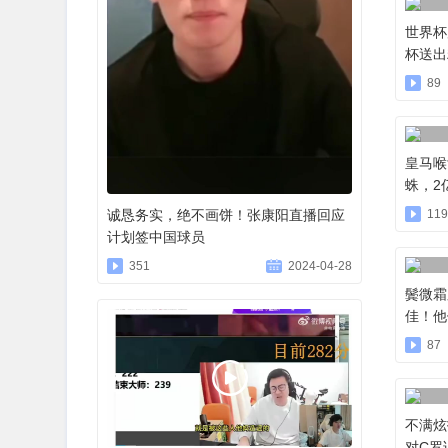
世界杯
杯送出
89
皇马喉
蛛，2
诚恳务实，绝不画饼！张康阳直播回应
119
计划签中国球员
351
2024-04-28
鬓微霜
佳！他
87
不满炫
对C罗