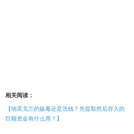
相关阅读：
【纳英戈兰的贩毒还是洗钱？先提取然后存入的
巨额资金有什么用？】