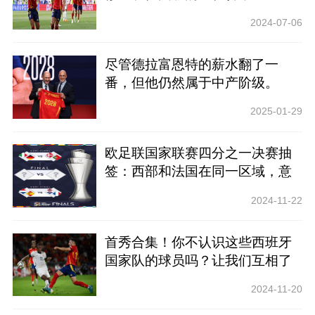
2024-07-06
尽管德拉富恩特的薪水翻了一
番，但他仍然属于中产阶级。
Delafuent依靠什么在67岁时参加
2025-01-29
比赛？
欧足联国家联赛四分之一决赛抽
签：西部和法国在同一区域，意
大利和德国将面对面，葡萄牙会
2024-11-22
收到礼包吗？
首秀合集！你不认识这些西班牙
国家队的球员吗？让我们互相了
解一下！
2024-11-20