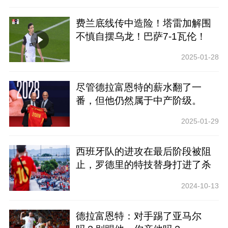
费兰底线传中造险！塔雷加解围
不慎自摆乌龙！巴萨7-1瓦伦！
2025-01-28
尽管德拉富恩特的薪水翻了一
番，但他仍然属于中产阶级。
Delafuent依靠什么在67岁时参加
2025-01-29
比赛？
西班牙队的进攻在最后阶段被阻
止，罗德里的特技替身打进了杀
死丹麦队的第一个进球！
2024-10-13
德拉富恩特：对手踢了亚马尔