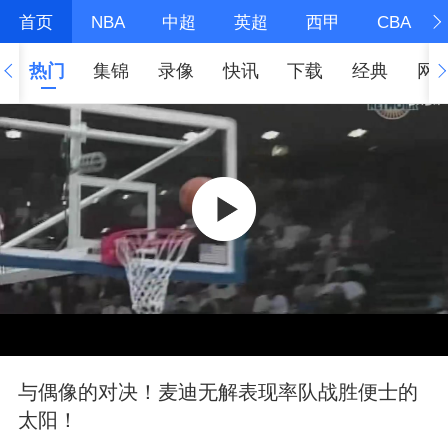
首页
NBA
中超
英超
西甲
CBA
热门
集锦
录像
快讯
下载
经典
网
与偶像的对决！麦迪无解表现率队战胜便士的
太阳！