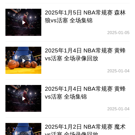
2025年1月5日 NBA常规赛 森林
狼vs活塞 全场集锦
2025-01-05
2025年1月4日 NBA常规赛 黄蜂
vs活塞 全场录像回放
2025-01-04
2025年1月4日 NBA常规赛 黄蜂
vs活塞 全场集锦
2025-01-04
2025年1月2日 NBA常规赛 魔术
vs活塞 全场录像回放