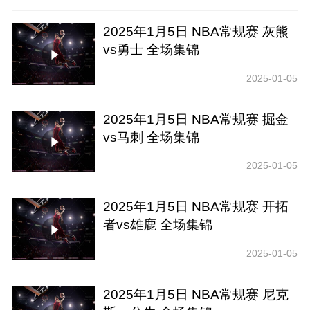
2025年1月5日 NBA常规赛 灰熊
vs勇士 全场集锦
2025-01-05
2025年1月5日 NBA常规赛 掘金
vs马刺 全场集锦
2025-01-05
2025年1月5日 NBA常规赛 开拓
者vs雄鹿 全场集锦
2025-01-05
2025年1月5日 NBA常规赛 尼克