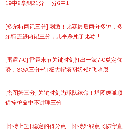
19中8拿到21分 三分6中1
[多尔特两记三分] 刺激！比赛最后两分多钟，多
尔特连进两记三分，几乎杀死了比赛！
[雷霆7-0] 雷霆末节关键时刻打出一波7-0奠定优
势，SGA三分+钉板大帽塔图姆+助飞哈滕
[塔图姆三分] 关键时刻为球队续命！塔图姆弧顶
借掩护命中不讲理三分
[怀特上篮] 稳定的得分点！怀特外线点飞防守直