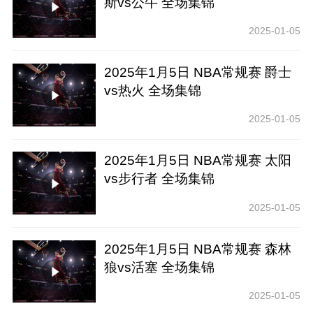
斯vs公牛 全场集锦
2025-01-05
2025年1月5日 NBA常规赛 爵士
vs热火 全场集锦
2025-01-05
2025年1月5日 NBA常规赛 太阳
vs步行者 全场集锦
2025-01-05
2025年1月5日 NBA常规赛 森林
狼vs活塞 全场集锦
2025-01-05