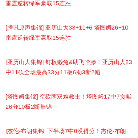
雷霆逆转绿军豪取15连胜
[腾讯原声集锦] 亚历山大33+11+6 塔图姆26+10
雷霆逆转绿军豪取15连胜
[亚历山大集锦] 钉板獭兔&助飞哈滕！亚历山大23
中11砍全场最高33分11板6助3断2帽
[塔图姆集锦] 空砍两双难救主！塔图姆17中7贡献
26分10板2断集锦
[杰伦-布朗集锦] 下半场7中0没得分！杰伦-布朗