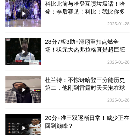
科比此前与哈登互喷垃圾话！哈
登：季后赛见！科比：我比你多
五冠
2025-01-28
28分7板3助+滑翔重扣点燃全
场！状元大热弗拉格真是超巨胚
子
2025-01-28
杜兰特：不惊讶哈登三分能历史
第二，他刚到雷霆时天天泡在球
馆里
2025-01-28
20分+准三双逐渐日常！威少正在
回到巅峰？