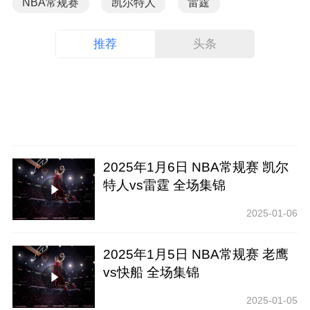
NBA常规赛
凯尔特人
雷霆
推荐
头条
2025年1月6日 NBA常规赛 凯尔
特人vs雷霆 全场集锦
2025-01-06
2025年1月5日 NBA常规赛 老鹰
vs快船 全场集锦
2025-01-05