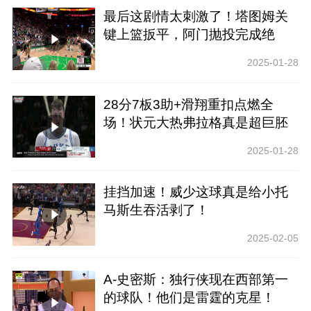
最后这剧情太刺激了！塔图姆关
键上篮扳平，阿门抛投完成绝
杀！
2025-01-28
28分7板3助+滑翔重扣点燃全
场！状元大热弗拉格真是超巨胚
子
2025-01-28
挂挡加速！威少这球真是给小托
马斯生吞活剥了！
2025-02-05
A-史密斯：独行侠现在西部第一
的球队！他们是雷霆的克星！