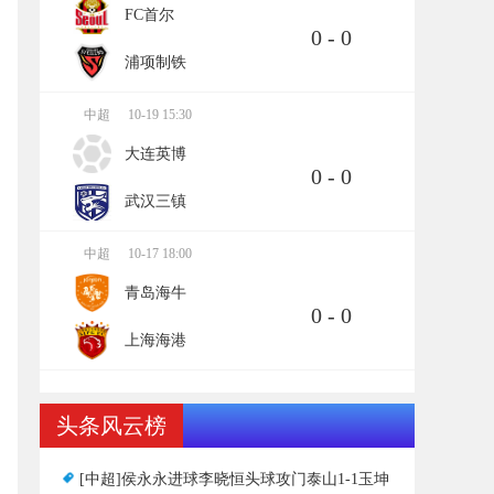
FC首尔
0 - 0
浦项制铁
中超
10-19 15:30
大连英博
0 - 0
武汉三镇
中超
10-17 18:00
青岛海牛
0 - 0
上海海港
头条风云榜
[中超]侯永永进球李晓恒头球攻门泰山1-1玉坤