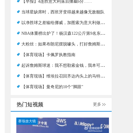
【早报】4连胜意大利落后挪威6分……
当球星缺席时，西班牙变得越来越像无敌舰队
以净胜球之差输给挪威，加图索为意大利做了一些好事
NBA体重榜出炉了！杨汉森122公斤第9名东契奇跌出前10名
大粉丝：如果布朗尼摆脱噱头，打好詹姆斯或延长他的职业生涯
【体育现场】卡佩罗执教指南
起诉詹姆斯球迷：我不想勒索金钱，我本可以要求精神损害赔偿
【体育现场】维埃拉召回齐达内头上的马特拉齐
【体育现场】曼奇尼的10个“脚跟”
热门短视频
更多
赛场放大镜