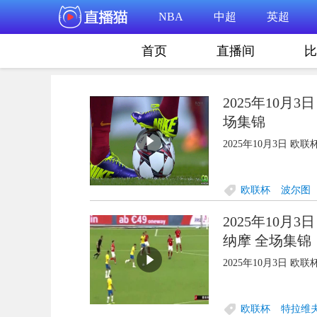
NBA
中超
英超
首页
直播间
比
2025年10月
场集锦
2025年10月3日 
欧联杯
波尔图
2025年10月
纳摩 全场集锦
2025年10月3日 
欧联杯
特拉维