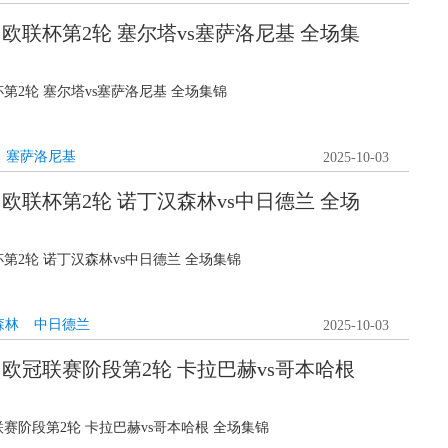
3日 欧联杯第2轮 塞尔塔vs塞萨洛尼基 全场集
联杯第2轮 塞尔塔vs塞萨洛尼基 全场集锦
塞萨洛尼基
2025-10-03
3日 欧联杯第2轮 诺丁汉森林vs中日德兰 全场
联杯第2轮 诺丁汉森林vs中日德兰 全场集锦
森林
中日德兰
2025-10-03
2日 欧冠联赛阶段第2轮 卡拉巴赫vs哥本哈根
欧冠联赛阶段第2轮 卡拉巴赫vs哥本哈根 全场集锦