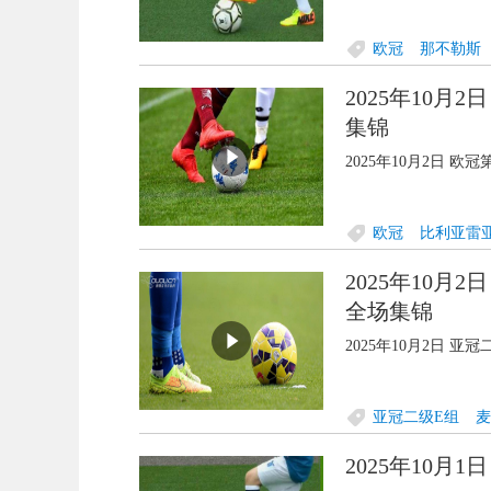
欧冠
那不勒斯
2025年10月
集锦
2025年10月2日 欧
欧冠
比利亚雷
2025年10月
全场集锦
2025年10月2日 亚
亚冠二级E组
麦
2025年10月