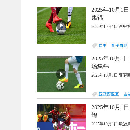
2025年10月
集锦
2025年10月1日 西
西甲
瓦伦西亚
2025年10月
场集锦
2025年10月1日 
亚冠西亚区
吉
2025年10月
锦
2025年10月1日 欧