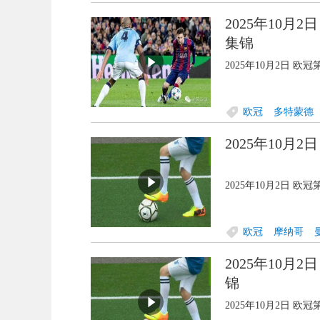
2025年10月
集锦
2025年10月2日 欧
欧冠
多特蒙德
2025年10月
2025年10月2日 欧
欧冠
摩纳哥
2025年10月
锦
2025年10月2日 欧