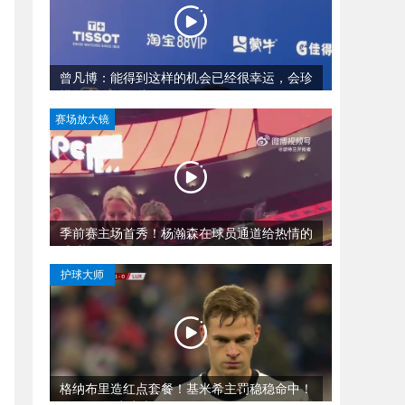
曾凡博：能得到这样的机会已经很幸运，会珍
惜每一分每一秒
赛场放大镜
季前赛主场首秀！杨瀚森在球员通道给热情的
球迷们签名~
护球大师
格纳布里造红点套餐！基米希主罚稳稳命中！