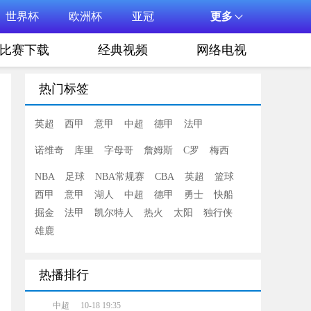
世界杯
欧洲杯
亚冠
更多
比赛下载
经典视频
网络电视
热门标签
英超
西甲
意甲
中超
德甲
法甲
诺维奇
库里
字母哥
詹姆斯
C罗
梅西
NBA
足球
NBA常规赛
CBA
英超
篮球
西甲
意甲
湖人
中超
德甲
勇士
快船
掘金
法甲
凯尔特人
热火
太阳
独行侠
雄鹿
热播排行
中超
10-18 19:35