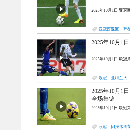
2025年10月1日 亚
亚冠西亚区
萨
2025年10月
2025年10月1日 欧
欧冠
亚特兰大
2025年10月
全场集锦
2025年10月1日 
欧冠
阿拉木图