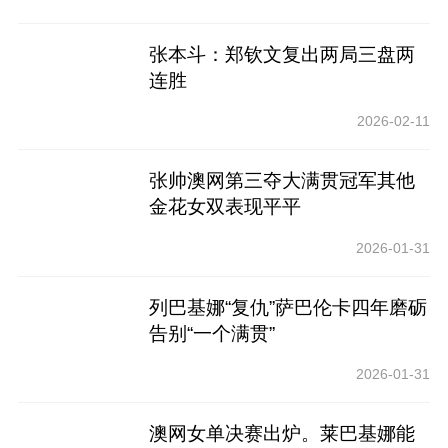
张本斗：郑钦文复出两局三盘两
连胜
2026-02-11
张帅澳网第三夺大满贯冠军其他
金花女双表现平平
2026-01-31
列巴基娜“复仇”萨巴伦卡四年磨砺
告别“一个满贯”
2026-01-31
澳网女单决赛出炉。莱巴基娜能