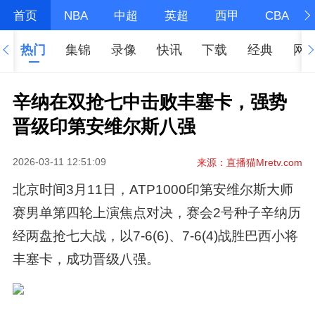
首页
NBA
中超
英超
西甲
CBA
热门
集锦
录像
快讯
下载
经典
网
辛纳在双抢七中击败丰塞卡，强势
晋级印第安维尔斯八强
2026-03-11 12:51:09
来源：直播猫Mretv.com
北京时间3月11日，ATP1000印第安维尔斯大师
赛男单第四轮上演焦点对决，赛会2号种子辛纳历
经两盘抢七大战，以7-6(6)、7-6(4)战胜巴西小将
丰塞卡，成功晋级八强。