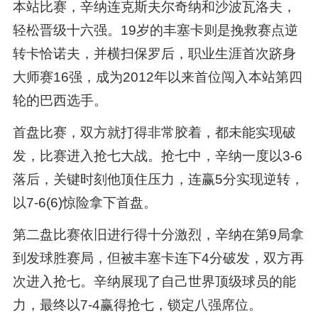
本站比赛，辛纳连克斯夫尔奇纳和沙波瓦洛夫，
轻松晋级十六强。19岁的丰塞卡则是挽救赛点逆
转卡恰诺夫，并横扫保罗后，职业生涯首次跻身
大师赛16强，成为2012年以来首位闯入本站第四
轮的巴西选手。
首盘比赛，双方就打得非常胶着，都未能实现破
发，比赛进入抢七大战。抢七中，辛纳一度以3-6
落后，关键时刻他顶住压力，连赢5分实现逆转，
以7-6(6)惊险拿下首盘。
第二盘比赛依旧进行得十分激烈，辛纳在第9局拿
到发球胜赛局，但被丰塞卡连下4分破发，双方再
次进入抢七。辛纳展现了自己世界顶级球员的能
力，最终以7-4赢得抢七，锁定八强席位。