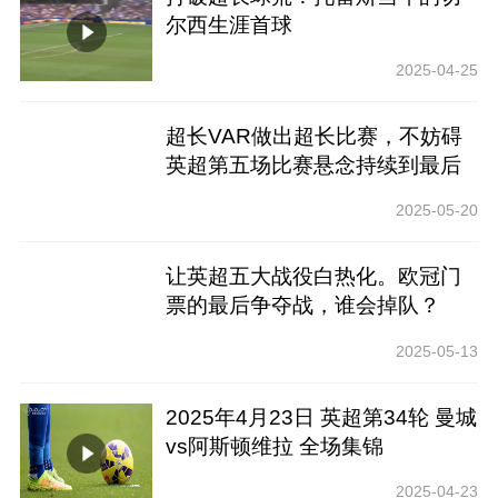
尔西生涯首球
2025-04-25
超长VAR做出超长比赛，不妨碍
英超第五场比赛悬念持续到最后
2025-05-20
让英超五大战役白热化。欧冠门
票的最后争夺战，谁会掉队？
2025-05-13
2025年4月23日 英超第34轮 曼城
vs阿斯顿维拉 全场集锦
2025-04-23