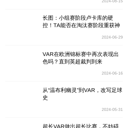
2024-08-15
长图：小组赛阶段卢卡库的硬
控！TA能否在淘汰赛阶段重获神
力？
2024-06-29
VAR在欧洲锦标赛中再次表现出
色吗？直到英超裁判到来
2024-06-16
从“温布利幽灵”到VAR，改写足球
史
2024-05-31
超长VAR做出超长比赛，不妨碍