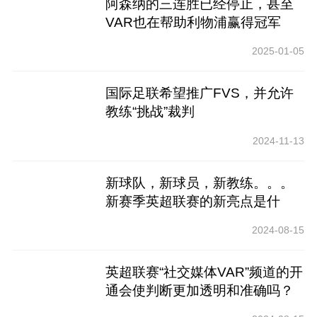
阿森纳的三连胜已经停止，甚至
VAR也在帮助利物浦赢得冠军
2025-01-05
国际足联希望推广FVS，并允许
教练“挑战”裁判
2024-11-13
新球队，新球员，新教练。。。
新赛季英超联赛的新亮点是什
么？
2024-08-15
英超联赛“社交媒体VAR”频道的开
通会使判断更加透明和准确吗？