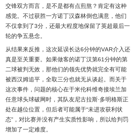
交锋双方而言，是不是都有点煎熬？肯定有这种
感觉。不过获胜一方诺丁汉森林倒也满意，他们
不仅拿到了3分，还最大程度地保留了英超最后一
轮的争五悬念。
从结果来反推，这次延误长达6分钟的VAR介入还
真是至关重要。如果做客的诺丁汉第61分钟的第
二球被判无效，那他们的领先优势就完全有可能
被西汉姆追平，全取三分也就无从谈起。而关于
这次事件，问题的核心在于米伦科维奇接埃兰加
任意球头球破网时，其队友尼古拉斯·多明格斯正
处在越位位置，但后者可能属于“未进攻获利状
态”，对比赛并没有产生实质性影响，所以给判罚
增加了一定难度。