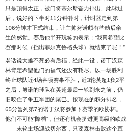
只是顶得太正，被门将塞尔斯奋力扑出。此球过
后，说好的下半时11分钟补时，计时器走到第
106分钟才正式结束，让主帅努诺颇有些劫后余
生的感觉。赛后他半开玩笑的表示：“我真希望比
赛那时候（挡出菲尔克鲁格头球）就结束了呢！”
老话说大难不死必有后福，经此一役，诺丁汉森
林肯定希望他们的福气还没有耗尽。以一场胜利
终止球队近4场各项赛事不胜，近3轮英超1负2平
之后，努诺的球队在英超最后一轮到来之前，仍
旧咬住了争五军团的尾巴。按现在的积分排名，
65分暂列第7的诺丁汉将参加下赛季的欧协杯。
他们不可能“降档”，但还有机会挤进更高级的欧战
——末轮主场迎战切尔西，只要森林击败这个直