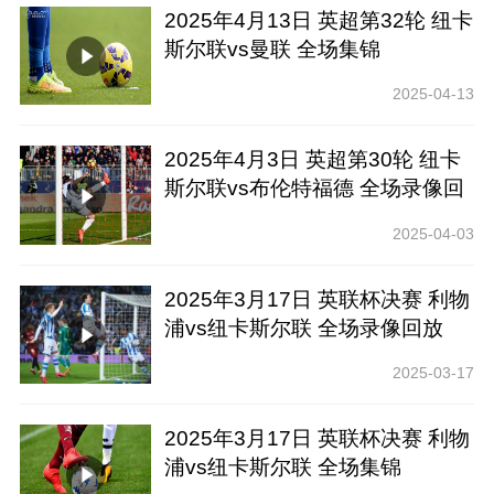
2025年4月13日 英超第32轮 纽卡
斯尔联vs曼联 全场集锦
2025-04-13
2025年4月3日 英超第30轮 纽卡
斯尔联vs布伦特福德 全场录像回
放
2025-04-03
2025年3月17日 英联杯决赛 利物
浦vs纽卡斯尔联 全场录像回放
2025-03-17
2025年3月17日 英联杯决赛 利物
浦vs纽卡斯尔联 全场集锦