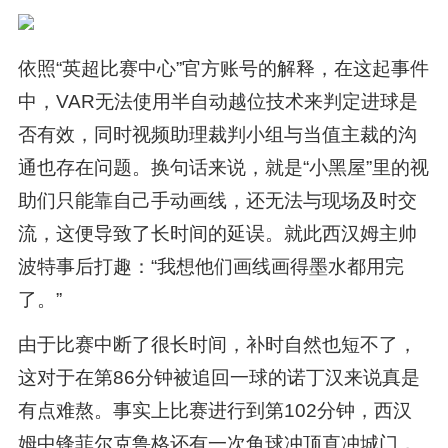
依照“英超比赛中心”官方账号的解释，在这起事件
中，VAR无法使用半自动越位技术来判定进球是
否有效，同时视频助理裁判小组与当值主裁的沟
通也存在问题。换句话来说，就是“小黑屋”里的视
助们只能靠自己手动画线，还无法与现场及时交
流，这便导致了长时间的延误。就此西汉姆主帅
波特事后打趣：“我想他们画线画得墨水都用完
了。”
由于比赛中断了很长时间，补时自然也短不了，
这对于在第86分钟被追回一球的诺丁汉来说真是
有点难熬。事实上比赛进行到第102分钟，西汉
姆中锋菲尔克鲁格还有一次角球冲顶直冲城门，