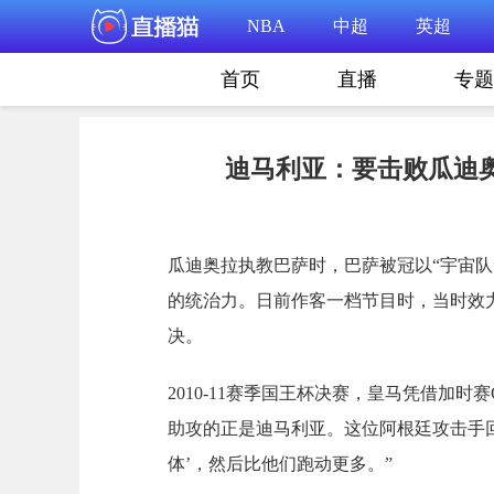
NBA
中超
英超
首页
直播
专题
迪马利亚：要击败瓜迪奥
瓜迪奥拉执教巴萨时，巴萨被冠以“宇宙
的统治力。日前作客一档节目时，当时效
决。
2010-11赛季国王杯决赛，皇马凭借加
助攻的正是迪马利亚。这位阿根廷攻击手回
体’，然后比他们跑动更多。”