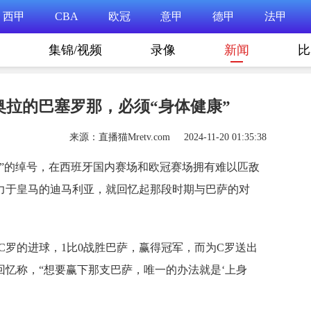
西甲
CBA
欧冠
意甲
德甲
法甲
集锦/视频
录像
新闻
比
拉的巴塞罗那，必须“身体健康”
来源：直播猫Mretv.com 2024-11-20 01:35:38
队”的绰号，在西班牙国内赛场和欧冠赛场拥有难以匹敌
力于皇马的迪马利亚，就回忆起那段时期与巴萨的对
时赛C罗的进球，1比0战胜巴萨，赢得冠军，而为C罗送出
忆称，“想要赢下那支巴萨，唯一的办法就是‘上身