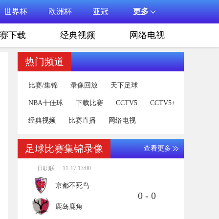
世界杯
欧洲杯
亚冠
更多
赛下载
经典视频
网络电视
热门频道
比赛/集锦
录像回放
天下足球
NBA十佳球
下载比赛
CCTV5
CCTV5+
经典视频
比赛直播
网络电视
足球比赛集锦录像
查看更多
日职联
11-17 13:00
京都不死鸟
0 - 0
鹿岛鹿角