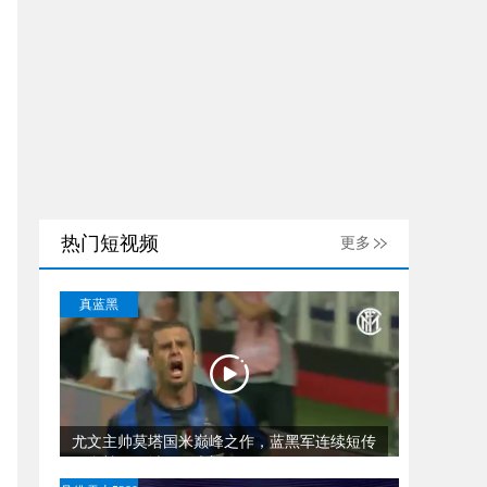
热门短视频
更多
真蓝黑
尤文主帅莫塔国米巅峰之作，蓝黑军连续短传
配合敲开同城死敌大门