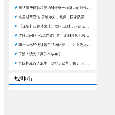
辛纳像费德勒和德约科维奇一样努力的时代已经到来了吗？
克里斯蒂亚诺·罗纳尔多，佩佩，国家队最年长的得分手，赢得的比赛比水叶还多
【现场】沈静带领球队取得5连胜，火箭点燃青春风暴
连续3场失利+5场连败比赛，比利时队无法承受伤病
骑士队已经连续赢了15场比赛，并计划进入决赛？在下一场战斗中，我们将测试绿军的状况
丁浩：沈为了高胜率放弃了
肖国栋赢得了冠军，获得了亚军，赚了6万英镑，随着年龄的增长，他不断突破，变得越来越狡猾
热播排行