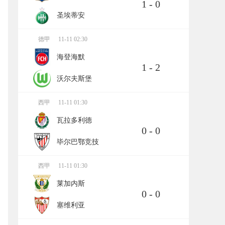
1 - 0
圣埃蒂安
德甲
11-11 02:30
海登海默
1 - 2
沃尔夫斯堡
西甲
11-11 01:30
瓦拉多利德
0 - 0
毕尔巴鄂竞技
西甲
11-11 01:30
莱加内斯
0 - 0
塞维利亚