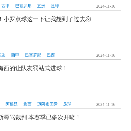
西甲
巴塞罗那
五洲
足球
2024-11-16
！小罗点球这一下让我想到了过去🫠
花边
西甲
巴塞罗那
巴西
2024-11-16
梅西的让队友罚站式进球！
阿根廷
梅西
迈阿密国际
足球
2024-11-16
斯辱骂裁判 本赛季已多次开喷！