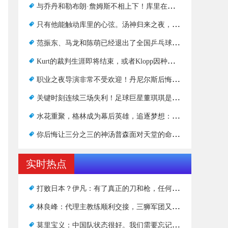
与乔丹和勒布朗·詹姆斯不相上下！库里在最后一节占据主导地位，在36岁时连续命中35次+
只有他能触动库里的心弦。汤神归来之夜，勇士核心将横冲直撞
范振东、马龙和陈萌已经退出了全国乒乓球决赛，他们周围都是强大的对手
Kurt的裁判生涯即将结束，或者Klopp因种族歧视而辞职
职业之夜导演非常不受欢迎！丹尼尔斯后悔鹈鹕队的爆发吗？
关键时刻连续三场失利！足球巨星董琪琪是个独行侠
水花重聚，格林成为幕后英雄，追逐梦想：在季末与克莱一起玩
你后悔让三分之三的神汤普森面对天堂的命令吗？
实时热点
打败日本？伊凡：有了真正的刀和枪，任何结果都有可能
林良峰：代理主教练顺利交接，三狮军团又获得一份传承
莫里宝义：中国队状态很好。我们需要忘记第一场比赛，那是7比0