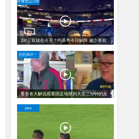
丹佛雪山5280
200三双就在今天？约基奇今日缺阵 威少赛前
热身备战NBA杯
烈烈风中丶
看看各大解说观看国足地狱到天堂三分钟的反
应
jalen