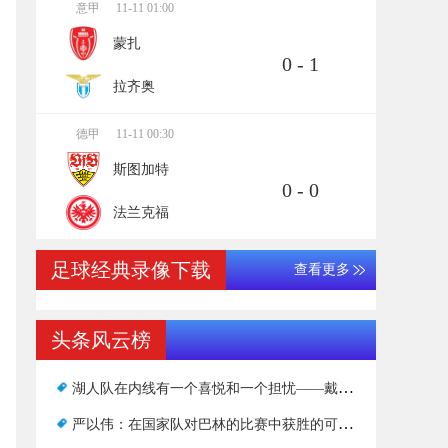
意甲
11-11 01:00
蒙扎
0 - 1
拉齐奥
德甲
11-11 00:30
斯图加特
0 - 0
法兰克福
足球经典录像下载
查看更多
头条风云榜
湖人队在内线有一个喜悦和一个担忧——戴维斯的眼睛没有受伤，伍德的伤病复发
严以伟：在国家队对巴林的比赛中获胜的可能性有多大？