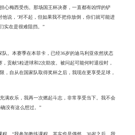
很担心梅西受伤。那场国王杯决赛，一直都有凶悍的铲
对他说，‘对不起，但如果我不把你放倒，你们就可能进
们实在是很难阻挡。”
家队。本赛季在本菲卡，已经36岁的迪马利亚依然状态
赛，贡献5粒进球和2次助攻。被问起可能何时退役时，
期限，自从在国家队取得奖杯之后，我现在更享受足球，
们充满欢乐，我再一次燃起斗志，非常享受当下。我不会
的确没有这么想过。”
程，“我参加教练课程，其实也是偶然。30岁之后，我