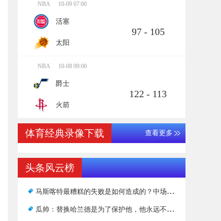
NBA
10-09 07:00
活塞
97 - 105
太阳
NBA
10-08 09:00
爵士
122 - 113
火箭
体育经典录像下载
查看更多
头条风云榜
马斯喀特最糟糕的失败是如何造成的？中场休息时，哈伯倒下了，输给了替补席
瓜帅：替换哈兰德是为了保护他，他永远不会因此而失望