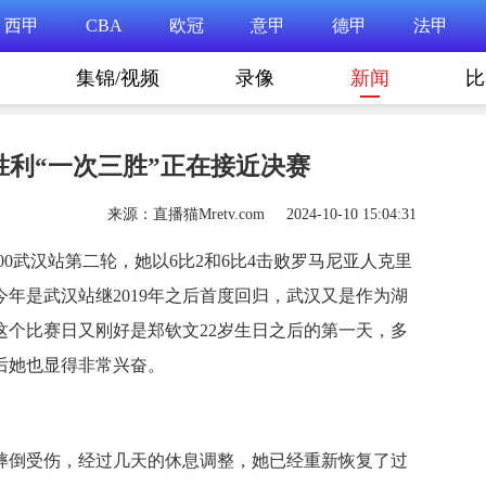
西甲
CBA
欧冠
意甲
德甲
法甲
集锦/视频
录像
新闻
比
利“一次三胜”正在接近决赛
来源：直播猫Mretv.com 2024-10-10 15:04:31
00武汉站第二轮，她以6比2和6比4击败罗马尼亚人克里
年是武汉站继2019年之后首度回归，武汉又是作为湖
这个比赛日又刚好是郑钦文22岁生日之后的第一天，多
后她也显得非常兴奋。
摔倒受伤，经过几天的休息调整，她已经重新恢复了过