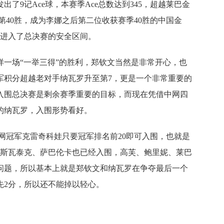
了9记Ace球，本赛季Ace总数达到345，超越莱巴金
第40胜，成为李娜之后第二位收获赛季40胜的中国金
，进入了总决赛的安全区间。
样一场“一举三得”的胜利，郑钦文当然是非常开心，也
军积分超越老对手纳瓦罗升至第7，更是一个非常重要的
入围总决赛是剩余赛季重要的目标，而现在凭借中网四
的纳瓦罗，入围形势看好。
网冠军克雷奇科娃只要冠军排名前20即可入围，也就是
前斯瓦泰克、萨巴伦卡也已经入围，高芙、鲍里妮、莱巴
问题，所以基本上就是郑钦文和纳瓦罗在争夺最后一个
先2分，所以还不能掉以轻心。