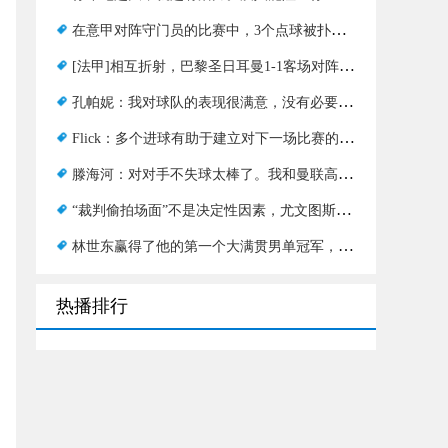
在意甲对阵守门员的比赛中，3个点球被扑出，AC米兰以1比2战胜佛罗伦萨
[法甲]相互折射，巴黎圣日耳曼1-1客场对阵尼斯，在法甲联赛中跌至第二位
孔帕妮：我对球队的表现很满意，没有必要做大的改变
Flick：多个进球有助于建立对下一场比赛的信心
滕海河：对对手不失球太棒了。我和曼联高管都同意
“裁判偷拍场面”不是决定性因素，尤文图斯后悔平局，仍要自责
林世东赢得了他的第一个大满贯男单冠军，马龙进入了决赛，这已经是一个成功了
热播排行