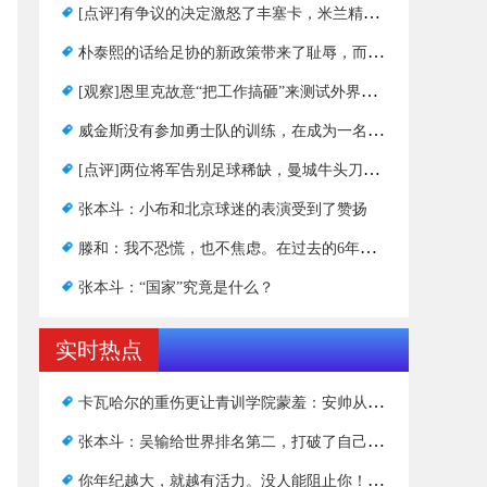
[点评]有争议的决定激怒了丰塞卡，米兰精彩的半场进球很难换3分
朴泰熙的话给足协的新政策带来了耻辱，而洪寅则与刘的悲伤形成了鲜明对比
[观察]恩里克故意“把工作搞砸”来测试外界的耐力？
威金斯没有参加勇士队的训练，在成为一名小球员后，他成为了另一名“神秘”球员
[点评]两位将军告别足球稀缺，曼城牛头刀杀鸡吐蛋糕
张本斗：小布和北京球迷的表演受到了赞扬
滕和：我不恐慌，也不焦虑。在过去的6年里，我赢得了8个冠军
张本斗：“国家”究竟是什么？
实时热点
卡瓦哈尔的重伤更让青训学院蒙羞：安帅从不考虑学徒急救
张本斗：吴输给世界排名第二，打破了自己的极限
你年纪越大，就越有活力。没人能阻止你！穆谢奎上演帽子戏法超车