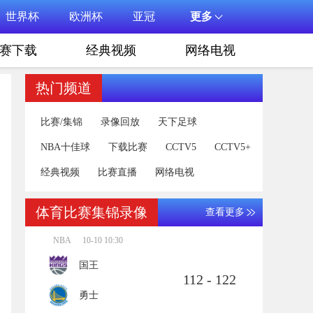
世界杯
欧洲杯
亚冠
更多
赛下载
经典视频
网络电视
热门频道
比赛/集锦
录像回放
天下足球
NBA十佳球
下载比赛
CCTV5
CCTV5+
经典视频
比赛直播
网络电视
体育比赛集锦录像
查看更多
NBA
10-10 10:30
国王
112 - 122
勇士