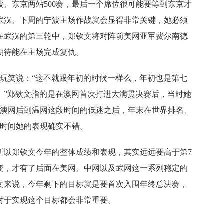
、东京两站500赛，最后一个席位很可能要等到东京才
武汉、下周的宁波主场作战就会显得非常关键，她必须
在武汉的第三轮中，郑钦文将对阵前美网亚军费尔南德
期待能在主场完成复仇。
开玩笑说：“这不就跟年初的时候一样么，年初也是第七
。”郑钦文指的是在澳网首次打进大满贯决赛后，当时她
了澳网后到温网这段时间的低迷之后，年末在世界排名、
段时间她的表现确实不错。
所以郑钦文今年的整体成绩和表现，其实远远要高于第7
变，才有了后面在美网、中网以及武网这一系列稳定的
文来说，今年剩下的目标就是要首次入围年终总决赛，
对于实现这个目标都会非常重要。