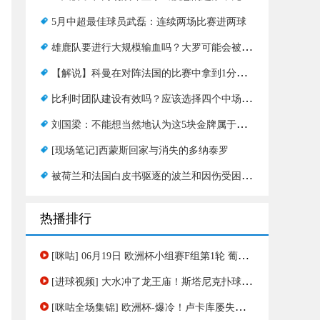
5月中超最佳球员武磊：连续两场比赛进两球
雄鹿队要进行大规模输血吗？大罗可能会被交易，但里弗斯想改变
【解说】科曼在对阵法国的比赛中拿到1分非常满意，现在荷兰队更加成熟
比利时团队建设有效吗？应该选择四个中场选项中的哪一个？
刘国梁：不能想当然地认为这5块金牌属于中国
[现场笔记]西蒙斯回家与消失的多纳泰罗
被荷兰和法国白皮书驱逐的波兰和因伤受困的莱万多夫斯基
热播排行
[咪咕] 06月19日 欧洲杯小组赛F组第1轮 葡萄牙vs捷克 全场录像[有比分]
[进球视频] 大水冲了龙王庙！斯塔尼克扑球击中自家后卫乌龙
[咪咕全场集锦] 欧洲杯-爆冷！卢卡库屡失良机 比利时0-1斯洛伐克