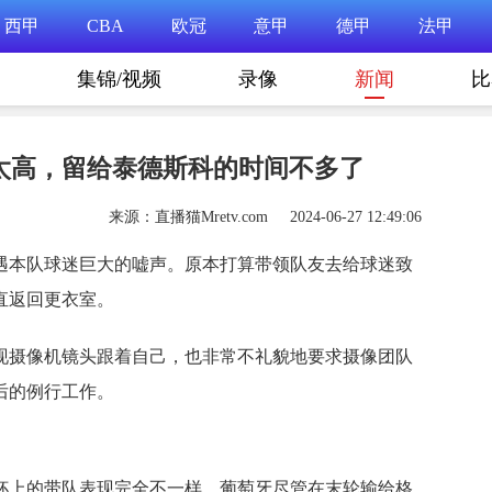
西甲
CBA
欧冠
意甲
德甲
法甲
集锦/视频
录像
新闻
比
太高，留给泰德斯科的时间不多了
来源：直播猫Mretv.com 2024-06-27 12:49:06
遭遇本队球迷巨大的嘘声。原本打算带领队友去给球迷致
直返回更衣室。
现摄像机镜头跟着自己，也非常不礼貌地要求摄像团队
后的例行工作。
杯上的带队表现完全不一样。葡萄牙尽管在末轮输给格