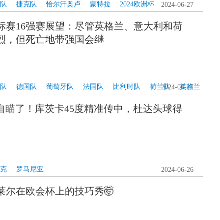
队
捷克队
恰尔汗奥卢
蒙特拉
2024欧洲杯
2024-06-27
标赛16强赛展望：尽管英格兰、意大利和荷
烈，但死亡地带强国会继
队
德国队
葡萄牙队
法国队
比利时队
荷兰队
英格兰
2024-06-27
开自瞄了！库茨卡45度精准传中，杜达头球得
2024欧洲杯
克
罗马尼亚
2024-06-26
莱尔在欧会杯上的技巧秀🤯