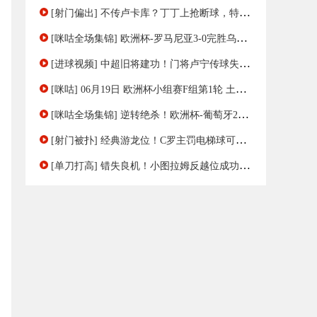
[射门偏出] 不传卢卡库？丁丁上抢断球，特罗萨德兜射远角飞出
[咪咕全场集锦] 欧洲杯-罗马尼亚3-0完胜乌克兰 中超旧将斯坦丘穿云箭卢宁送礼
[进球视频] 中超旧将建功！门将卢宁传球失误，斯坦丘一支穿云箭?，远射建功
[咪咕] 06月19日 欧洲杯小组赛F组第1轮 土耳其vs格鲁吉亚 全场录像[有比分]
[咪咕全场集锦] 逆转绝杀！欧洲杯-葡萄牙2-1捷克 孔塞桑补时绝杀C罗造险+失单刀
[射门被扑] 经典游龙位！C罗主罚电梯球可惜打门稍正
[单刀打高] 错失良机！小图拉姆反越位成功单刀射门打高！