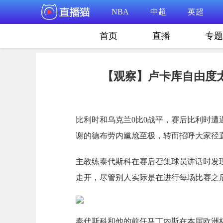
NBA
中超
英超
首页
直播
专题
【观察】卢卡库自由度
比利时和乌克兰0比0战平，赛后比利时
谢的德布劳内尴尬至极，转而招呼大家径
主教练泰代斯科在赛后召集球员讲话时发
走开，尽管别人实际是在进行每场比赛之
泰代斯科和他的前任马丁内斯在本届欧洲