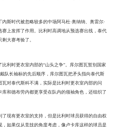
内斯时代被忽略较多的中场阿马杜·奥纳纳、奥雷尔·
选赛上发挥了作用。比利时高调地从预选赛出线，泰代
只剩大赛考验了。
了比利时更衣室内部的“山头之争”。库尔图瓦暂别国家
佩戴队长袖标的先后顺序，库尔图瓦把矛头指向泰代斯
图瓦对泰代斯科不满，实际是比利时更衣室内部的问
卡库和德布劳内都更享受在队内的领袖角色，还组织了
到了现有更衣室的支持，但是比利时球员获得的自由权
现，如果仅从竞技的角度考虑，像卢卡库这样的球员是