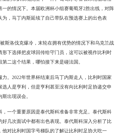
第一的情况下。本届欧洲杯小组赛葡萄牙2胜出线，对阵
认为，马丁内斯延续了自己带队在预选赛上的出色表
战被斯洛伐克爆冷，末轮在拥有优势的情况下和乌克兰战
情形下选择把皮球回传给守门员，这可以被视作比利时
组第二这个结果，哪怕接下来是碰法国。
力。2022年世界杯结束后马丁内斯走人，比利时国家
候选人是亨利，但是亨利甚至没有向比利时足协递交申
内斯出现误会。
科，一个重要原因是泰代斯科准备非常充足。泰代斯科
的好几次面试中都有出色表现。泰代斯科深入分析了比
，他对比利时国字号梯队的了解让比利时足协大吃一