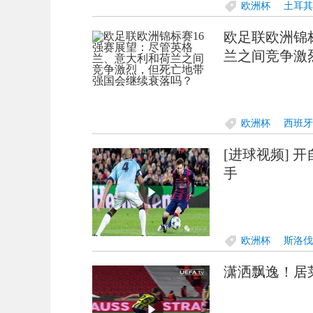
欧洲杯
土耳其
欧足联欧洲锦
兰之间竞争激
欧洲杯
西班牙
[进球视频] 
队
意大利队
手
欧洲杯
斯洛伐
潇洒飘逸！居