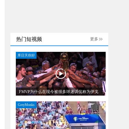
热门短视频
更多
库日天你好
FMVP为什么在现今被很多球迷调侃称为伊戈
达拉奖？
GreyMonks