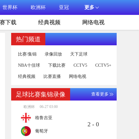
世界杯
欧洲杯
亚冠
更多
赛下载
经典视频
网络电视
热门频道
比赛/集锦
录像回放
天下足球
NBA十佳球
下载比赛
CCTV5
CCTV5+
经典视频
比赛直播
网络电视
足球比赛集锦录像
查看更多
欧洲杯
06-27 03:00
格鲁吉亚
2 - 0
葡萄牙