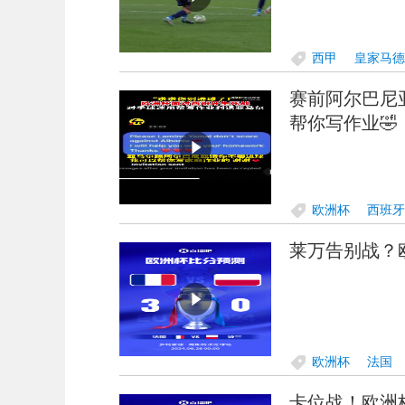
西甲
皇家马德
赛前阿尔巴尼
帮你写作业🤣
欧洲杯
西班牙
莱万告别战？
欧洲杯
法国
卡位战！欧洲