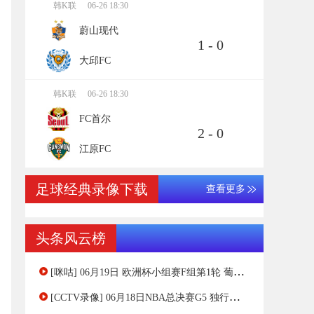
韩K联
06-26 18:30
蔚山现代
1 - 0
大邱FC
韩K联
06-26 18:30
FC首尔
2 - 0
江原FC
足球经典录像下载
查看更多
头条风云榜
[咪咕] 06月19日 欧洲杯小组赛F组第1轮 葡萄牙vs捷克 全场录像[有比分]
[CCTV录像] 06月18日NBA总决赛G5 独行侠 - 凯尔特人 全场录像