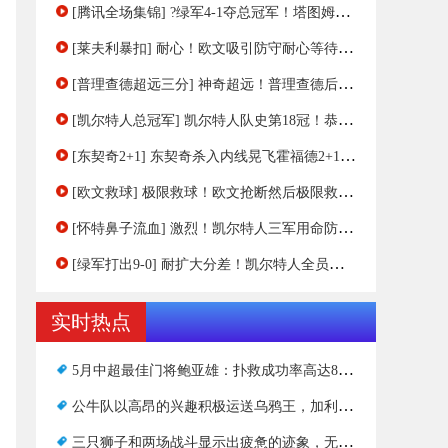
[腾讯全场集锦] ?绿军4-1夺总冠军！塔图姆31+8+11 布朗21+8 东契奇28+12+5
[莱夫利暴扣] 耐心！欧文吸引防守耐心等待空接莱夫利暴扣！
[普理查德超远三分] 神奇超远！普理查德后场三分，超远压哨命中！郭艾伦：这小子是不是天天练这个！
[凯尔特人总冠军] 凯尔特人队史第18冠！恭喜凯尔特人！
[东契奇2+1] 东契奇杀入内线晃飞霍福德2+1轻松打成！
[欧文救球] 极限救球！欧文抢断然后极限救球飞到解说席！
[怀特鼻子流血] 激烈！凯尔特人三军用命防下来反击打成，小白鼻子流血！
[绿军打出9-0] 耐扩大分差！凯尔特人全员专注连续抢断打出9-0小高潮！
实时热点
5月中超最佳门将鲍亚雄：扑救成功率高达85.17%
公牛队以高昂的兴趣积极运送乌鸦王，加利福尼亚州完全疯了
三只狮子和两场战斗显示出疲惫的迹象，无论是在身体还是在内心？