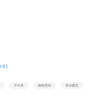
汉堡】
卢卡库
德布劳内
库尔图瓦