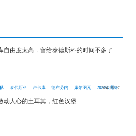
库自由度太高，留给泰德斯科的时间不多了
队
泰代斯科
卢卡库
德布劳内
库尔图瓦
2024欧洲杯
2024-06-27
激动人心的土耳其，红色汉堡