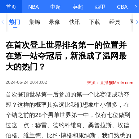
首页
NBA
中超
英超
西甲
CBA
热门
集锦
录像
快讯
下载
经典
网
在首次登上世界排名第一的位置并
在第一站夺冠后，新浪成了温网最
大的热门？
2024-06-24 20:43:02
来源：直播猫Mretv.com
首次登顶世界第一后参加的第一个比赛便成功夺
冠？这样的概率其实远比我们想象中小很多，在
辛纳之前的28个男单世界第一中，仅有七位做到
过这一点：穆雷、德约科维奇、桑普拉斯、埃德
伯格、维兰德、比约·博格和康纳斯，我们熟悉的