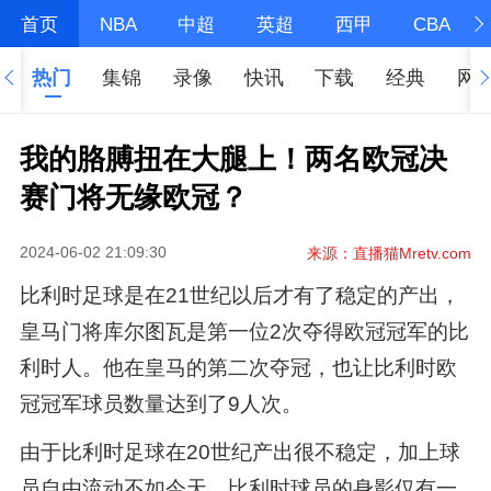
首页
NBA
中超
英超
西甲
CBA
热门
集锦
录像
快讯
下载
经典
网
我的胳膊扭在大腿上！两名欧冠决
赛门将无缘欧冠？
2024-06-02 21:09:30
来源：直播猫Mretv.com
比利时足球是在21世纪以后才有了稳定的产出，
皇马门将库尔图瓦是第一位2次夺得欧冠冠军的比
利时人。他在皇马的第二次夺冠，也让比利时欧
冠冠军球员数量达到了9人次。
由于比利时足球在20世纪产出很不稳定，加上球
员自由流动不如今天，比利时球员的身影仅有一