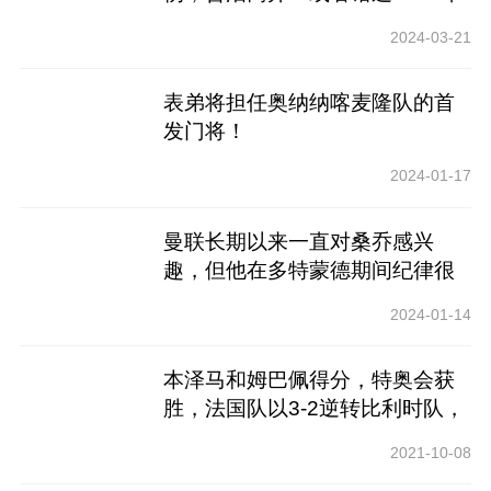
欧洲锦标赛_
2024-03-21
表弟将担任奥纳纳喀麦隆队的首
发门将！
2024-01-17
曼联长期以来一直对桑乔感兴
趣，但他在多特蒙德期间纪律很
差！
2024-01-14
本泽马和姆巴佩得分，特奥会获
胜，法国队以3-2逆转比利时队，
晋级欧足联决赛
2021-10-08