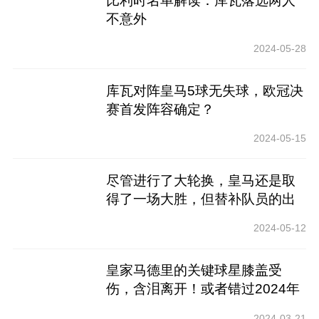
比利时名单解读：库瓦落选两人
不意外
2024-05-28
库瓦对阵皇马5球无失球，欧冠决
赛首发阵容确定？
2024-05-15
尽管进行了大轮换，皇马还是取
得了一场大胜，但替补队员的出
色表现让安赛度过了一段艰难的
2024-05-12
时光
皇家马德里的关键球星膝盖受
伤，含泪离开！或者错过2024年
欧洲锦标赛_
2024-03-21