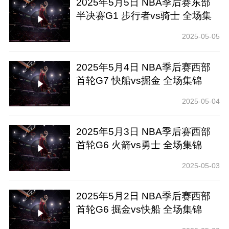
2025年5月5日 NBA季后赛东部
半决赛G1 步行者vs骑士 全场集
锦
2025-05-05
2025年5月4日 NBA季后赛西部
首轮G7 快船vs掘金 全场集锦
2025-05-04
2025年5月3日 NBA季后赛西部
首轮G6 火箭vs勇士 全场集锦
2025-05-03
2025年5月2日 NBA季后赛西部
首轮G6 掘金vs快船 全场集锦