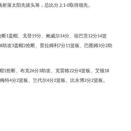
场射落太阳先拔头筹，总比分上
取得领先。
1-0
抢断
盖帽、戈登
分、鲍威尔
分、祖巴茨
分
篮
1
19
14
12
14
助攻
盖帽
抢断、普拉姆利
分
篮板、巴图姆
分
助
8
3
2
7
11
3
2
帽
抢断、布克
分
助攻、克雷格
分
篮板、艾顿
1
26
3
22
4
18
梅特
分
篮板、兰代尔
分
篮板、比永博
分
篮板。
4
2
4
2
2
2