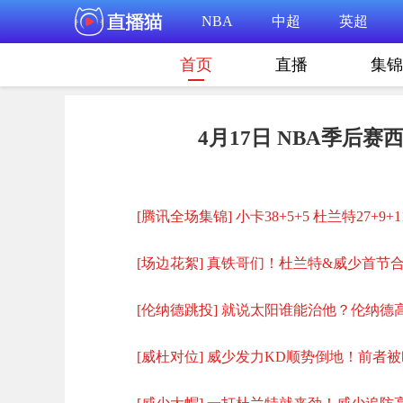
NBA
中超
英超
首页
直播
集锦
4月17日 NBA季后赛
[腾讯全场集锦] 小卡38+5+5 杜兰特27+
[场边花絮] 真铁哥们！杜兰特&威少首节
[伦纳德跳投] 就说太阳谁能治他？伦纳德
[威杜对位] 威少发力KD顺势倒地！前者