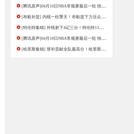
[腾讯原声]04月10日NBA常规赛最后一轮 快船 - 太阳 第一节 录像
[布歇补篮] 内线一柱擎天！布歇篮下力压众人强硬补篮得手
[特伦特集锦] 外线射下4记三分！特伦特13中7砍下23分3助集锦
[腾讯原声]04月10日NBA常规赛最后一轮 快船 - 太阳 第二节 录像
[哈里斯集锦] 替补贡献全队最高分！哈里斯12中7砍下22分8板集锦