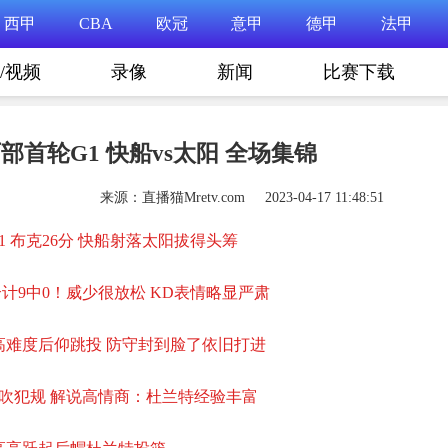
西甲
CBA
欧冠
意甲
德甲
法甲
/视频
录像
新闻
比赛下载
西部首轮G1 快船vs太阳 全场集锦
来源：直播猫Mretv.com 2023-04-17 11:48:51
9+11 布克26分 快船射落太阳拔得头筹
合计9中0！威少很放松 KD表情略显严肃
高难度后仰跳投 防守封到脸了依旧打进
被吹犯规 解说高情商：杜兰特经验丰富