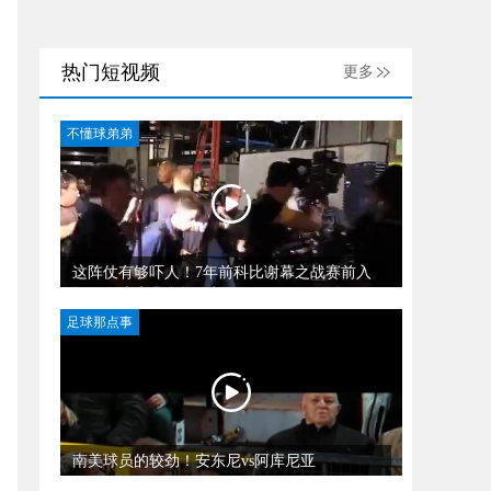
热门短视频
更多
不懂球弟弟
这阵仗有够吓人！7年前科比谢幕之战赛前入
场，身边十几台摄像机
足球那点事
南美球员的较劲！安东尼vs阿库尼亚