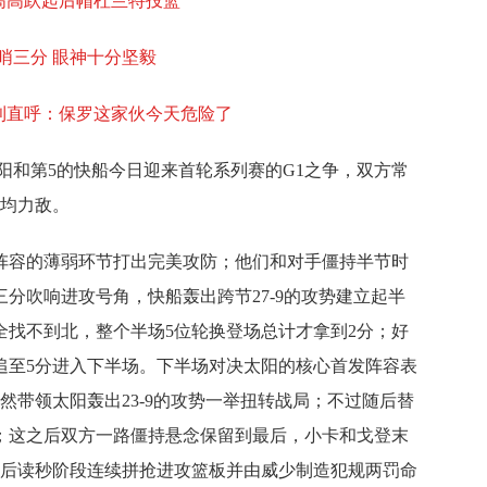
防高高跃起后帽杜兰特投篮
t压哨三分 眼神十分坚毅
克利直呼：保罗这家伙今天危险了
阳和第
5
的快船今日迎来首轮系列赛的
G1
之争，双方常
均力敌。
阵容的薄弱环节打出完美攻防；他们和对手僵持半节时
三分吹响进攻号角，快船轰出跨节
27-9
的攻势建立起半
全找不到北，整个半场
5
位轮换登场总计才拿到
2
分；好
追至
5
分进入下半场。下半场对决太阳的核心首发阵容表
仍然带领太阳轰出
23-9
的攻势一举扭转战局；不过随后替
；
这之后双方一路僵持悬念保留到最后，小卡和戈登末
后读秒阶段连续拼抢进攻篮板并由威少制造犯规两罚命