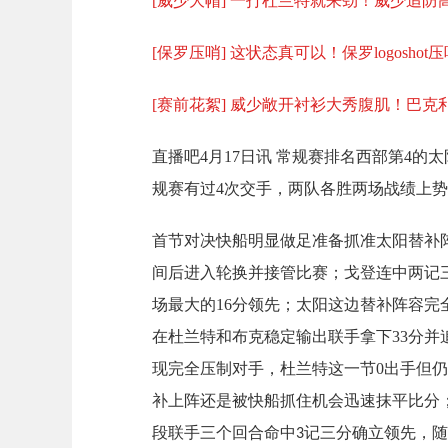
[威少大帽] 一打杜兰特就来劲！威少追
[保罗压哨] 这状态真可以！保罗logosho
[赛前花絮] 威少敞开衬衫大秀腹肌！巴
直播吧4月17日讯
常规赛排名西部第
4
的太
规赛有过
4
次交手，两队各胜两场战绩上势
首节对决快船明显做足准备抓准太阳替补
间后进入轮换并接管比赛；戈登连中两记
场最大的
16
分领先；太阳这边替补阵容完
在杜兰特和布克稳定输出联手拿下
33
分并
现完全压制对手，杜兰特这一节0出手但
补上阵还是被快船抓住机会迅速抹平比分
段联手三个回合命中
记三分确立领先，随
3