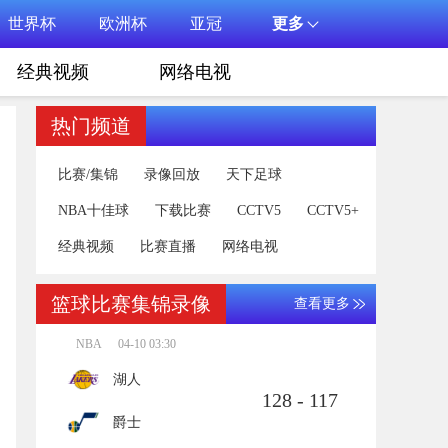
世界杯
欧洲杯
亚冠
更多
经典视频
网络电视
热门频道
比赛/集锦
录像回放
天下足球
NBA十佳球
下载比赛
CCTV5
CCTV5+
经典视频
比赛直播
网络电视
篮球比赛集锦录像
查看更多
NBA
04-10 03:30
湖人
128 - 117
爵士