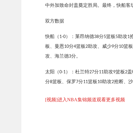
中外加致命封盖奠定胜局。最终，快船客
双方数据
快船（
）：莱昂纳德
分
篮板
助攻
1-0
38
5
5
1
板、曼恩
分
篮板
助攻、威少
分
篮板
10
4
2
9
10
攻、海兰德
分。
3
太阳（
）：杜兰特
分
助攻
篮板
盖
0-1
27
11
9
2
分
篮板、保罗
分
篮板
助攻
抢断、沙
8
7
11
10
2
[视频]进入NBA集锦频道观看更多视频