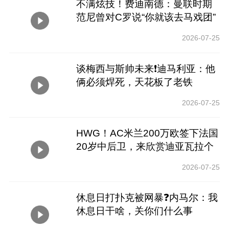
不满炫技！费迪南德：曼联时期
范尼曾对C罗说“你就该去马戏团”
2026-07-25
谈梅西与斯帅未来❗️迪马利亚：他
俩必须焊死，天花板了老铁
2026-07-25
HWG！AC米兰200万欧签下法国
20岁中后卫，来欣赏迪亚瓦拉个
人集锦
2026-07-25
休息日打扑克被网暴❓️内马尔：我
休息日干啥，关你们什么事