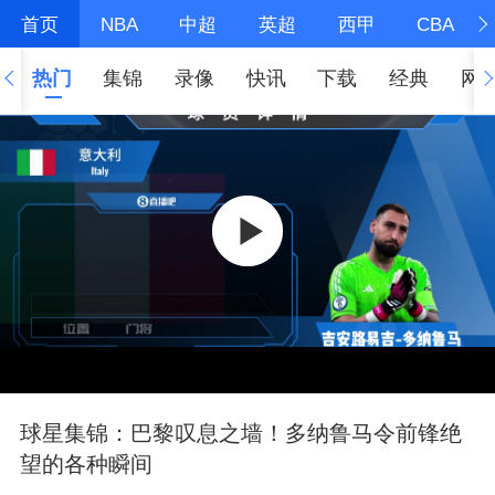
首页
NBA
中超
英超
西甲
CBA
热门
集锦
录像
快讯
下载
经典
网
球星集锦：巴黎叹息之墙！多纳鲁马令前锋绝
望的各种瞬间