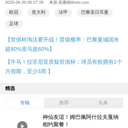
2025-06-30 00:27:39 来源:直播猫Mretv.com
欧冠
意大利
法甲
巴黎圣日耳曼
足球
【世俱杯淘汰赛开战！晋级概率：巴黎曼城国米
超80%皇马超60%】
【牛马！拉菲尼亚质疑世俱杯：球员有权拥有1个
月假期，至少3周 】
精选
专辑
推荐
头条
神仙友谊！姆巴佩阿什拉夫戛纳
相约聚餐！