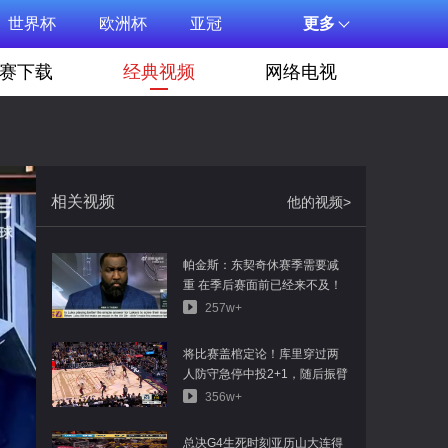
世界杯
欧洲杯
亚冠
更多
赛下载
经典视频
网络电视
相关视频
他的视频>
帕金斯：东契奇休赛季需要减
重 在季后赛面前已经来不及！
257w+
将比赛盖棺定论！库里穿过两
人防守急停中投2+1，随后振臂
激情怒吼！
356w+
总决G4生死时刻亚历山大连得