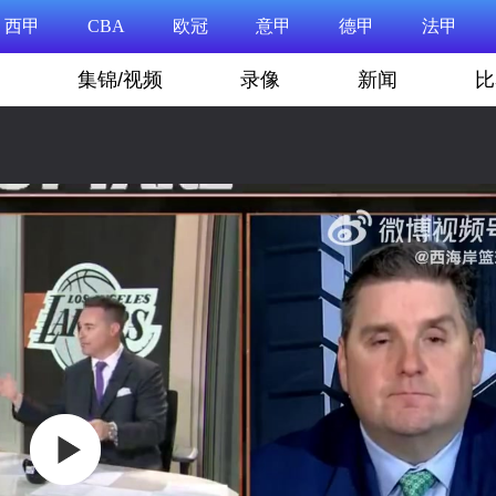
西甲
CBA
欧冠
意甲
德甲
法甲
集锦/视频
录像
新闻
比