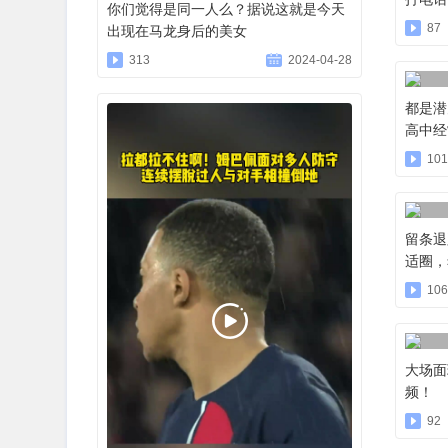
你们觉得是同一人么？据说这就是今天
87
出现在马龙身后的美女
313
2024-04-28
都是潜
高中经
101
留条退
适圈，
106
大场面
频！
92