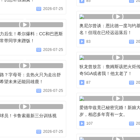
85
20
2026-07-25
奥尼尔曾谈：恩比德一度与约
名！但现在已经远远落后！
力后生！希尔爆料：CC和巴恩斯
常带同学来蹭饭！
83
20
2026-07-25
狄龙曾放言：詹姆斯该把火炬
奇SGA或者我！他太老了！
路？字母哥：去热火只为走出舒
希望未来还能回雄鹿！
87
20
2026-07-25
爱德华兹竟已秘密完婚！新娘大
岁，相恋多年育有一女。
球员！卡鲁索最新三分训练视
107
20
2026-07-25