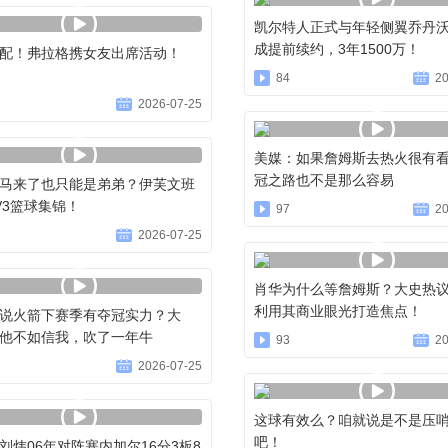
凯尔特人正式与年轻侧翼乔丹
成提前续约，3年1500万！
配！弗拉格携女友出席活动！
84
20
2026-07-25
美媒：如果詹姆斯去热火很有
冠之路也不是那么容易
马来了也只能是弟弟？伊芙文班
V3篮球集锦！
97
20
2026-07-25
肖华为什么等詹姆斯？大史热议
利用其商业眼光打造焦点！
说火箭下赛季有夺冠实力？大
他不如信我，吹了一年牛
93
20
2026-07-25
这球有效么？咱就说是不是压
吧！
刘炜06年对阵塞内加尔16分3板8