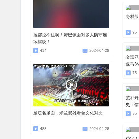
身材般
95
拉都拉不住啊！姆巴佩面对多人防守连
续摆脱！
414
2024-04-28
文班亚
亚马3
75
范乔丹
史：信
足坛名场面，米兰双雄看台文化对决
95
483
2024-04-28
稳定！