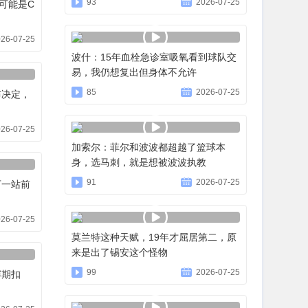
93
2026-07-25
可能是C
26-07-25
波什：15年血栓急诊室吸氧看到球队交
易，我仍想复出但身体不允许
85
2026-07-25
布决定，
26-07-25
加索尔：菲尔和波波都超越了篮球本
身，选马刺，就是想被波波执教
91
2026-07-25
下一站前
26-07-25
莫兰特这种天赋，19年才屈居第二，原
来是出了锡安这个怪物
99
2026-07-25
赛期扣