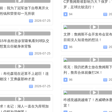
C罗詹姆斯谁影响力大？保罗：
罗，足球比较流行！
前：我为了冠军放下自尊离开火
牲钱和荣誉却一无所获
94
20
2026-07-25
文胖：詹姆斯不会开发布会宣
目前没人知道他的想法！
15年血栓急诊室吸氧看到球队交
想复出但被身体背叛
96
20
2026-07-25
塔克：我仍把勇士放在詹姆斯
列，詹库合体就像打2K！
：布伦森现在还算不上超巨！连
都没！艾弗森那种才是
96
20
2026-07-25
咋感觉越跳越矮了！杰威晒休
篮！
求！名记：湖人一直在为库明加
！仍想补强侧翼！