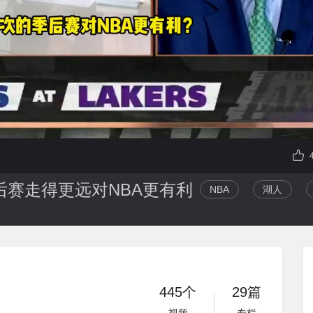
后赛走得更远对NBA更有利
NBA
湖人
445个
29篇