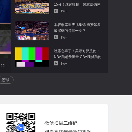
15分！球迷吐槽：碰就给罚体
毛哨
1w+
本赛季库里庆祝集锦 勇蜜印象
最深刻的是哪一次？
1w+
吐露心声了！美娜对郭艾伦：
NBA蹭老詹流量 CBA我就蹭伦
哥
1w+
422
篮球
微信扫描二维码
观看直播猫最新短视频