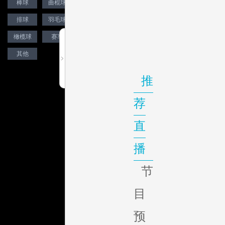
棒球
曲棍球
台球
排球
羽毛球
高尔夫
橄榄球
赛车
自行车
其他
推
荐
直
播
节
目
预