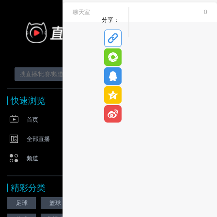
聊天室
0
02-01 周日 英超 2
分享：
快速浏览
首页
曼
全部直播
彻
斯
富
频道
特
勒
vs
联
姆
精彩分类
-
-
-
足球
篮球
网球
-