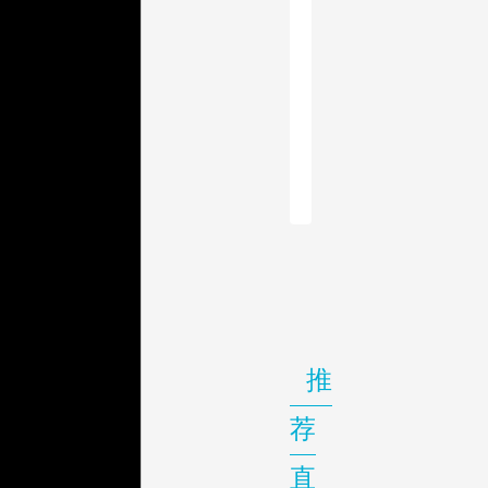
推
荐
直