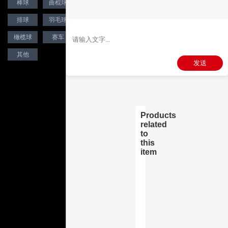
-
棒球
曲棍球
台球
-
排球
羽毛球
高尔夫
橄榄球
赛车
自行车
其他
Products
related
to
this
item
❯
❮
Deckas 104BCD Round Narro