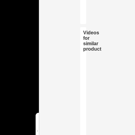
$12.99
Videos
for
similar
product