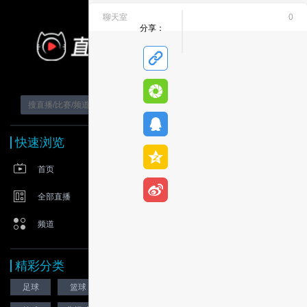
聊天室
0
12-06 周六 德乙 2
分享：
快速浏览
首页
全部直播
比
频道
勒
菲
波
尔
精彩分类
vs
鸿
德
足球
篮球
网球
-