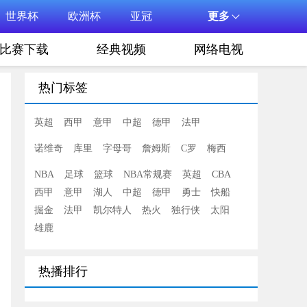
世界杯
欧洲杯
亚冠
更多
比赛下载
经典视频
网络电视
热门标签
英超
西甲
意甲
中超
德甲
法甲
诺维奇
库里
字母哥
詹姆斯
C罗
梅西
NBA
足球
篮球
NBA常规赛
英超
CBA
西甲
意甲
湖人
中超
德甲
勇士
快船
掘金
法甲
凯尔特人
热火
独行侠
太阳
雄鹿
热播排行