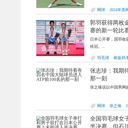
网球
2024年美
郭羽获得两枚
赛的新一轮比
日本公开赛，国羽收
桂冠。...
羽毛球
蒋振邦/
张志珍：我期待
那一刻
张之臻说以中国男网的
网球
张之臻
全国羽毛球女
半决赛，但石