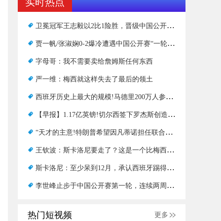
实时热点
卫冕冠军王志毅以2比1险胜，晋级中国公开赛女单16强
贾一帆/张淑娴0-2爆冷遭遇中国公开赛“一轮巡回赛”
字母哥：我不需要卖给詹姆斯任何东西
严一维：梅西就这样失去了最后的领土
西班牙历史上最大的规模!马德里200万人参加了冠军庆祝活动
【早报】1.17亿英镑!切尔西签下罗杰斯创造球队纪录!
“天才的主意!特朗普希望因凡蒂诺担任联合国秘书长
王钦波：斯卡洛尼要走了？这是一个比梅西去留更棘手的问题
斯卡洛尼：至少呆到12月，承认西班牙踢得更好
李世峰止步于中国公开赛第一轮，连续两周遭遇“一轮巡回赛”
热门短视频
更多