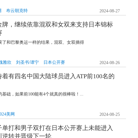
网
布云朝克特
2024-08-27
金牌，继续依靠混双和女双来支持日本锦标
赛
获了和巴黎奥运一样的结果，混双、女双摘得
魏雅欣
刘圣书/谭宁
日本公开赛
2024-08-26
着有四名中国大陆球员进入ATP前100名的
基础，如果前100能有4个就真的很棒啦！...
2024美网
2024-08-25
子单打和男子双打在日本公开赛上未能进入
川逆转并晋级下一轮