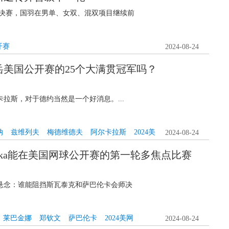
4决赛，国羽在男单、女双、混双项目继续前
开赛
2024-08-24
岳美国公开赛的25个大满贯冠军吗？
拉斯，对于德约当然是一个好消息。...
纳
兹维列夫
梅德维德夫
阿尔卡拉斯
2024美
2024-08-24
abarenka能在美国网球公开赛的第一轮多焦点比赛
悬念：谁能阻挡斯瓦泰克和萨巴伦卡会师决
莱巴金娜
郑钦文
萨巴伦卡
2024美网
2024-08-24