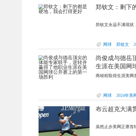
郑钦文：剩下
郑钦文永远不满现状，
网球
郑钦文
尚俊成与德岳
生涯在美国网
商竣程取得生涯美网首
网球
2024年美
布云超克大满
虽然止步美网正赛首轮