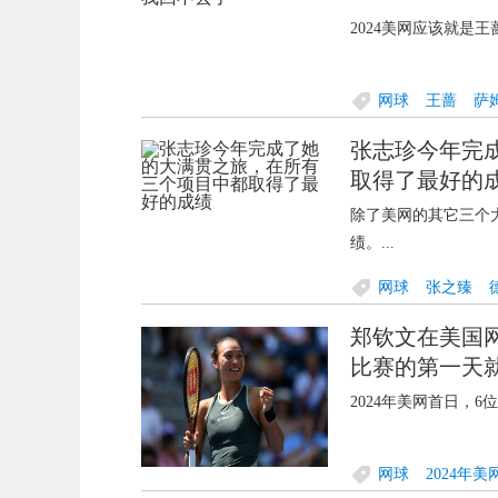
2024美网应该就是王
网球
王蔷
萨
张志珍今年完
取得了最好的
除了美网的其它三个
绩。...
网球
张之臻
郑钦文在美国
比赛的第一天
2024年美网首日，6
网球
2024年美