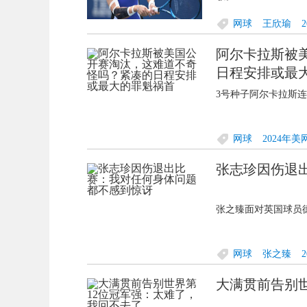
网球
王欣瑜
阿尔卡拉斯被
日程安排或最
3号种子阿尔卡拉斯连
网球
2024年美
张志珍因伤退
张之臻面对英国球员德
网球
张之臻
大满贯前告别