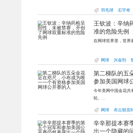
羽毛球
石宇奇
王钦波：辛纳
维瀚/谢浩楠
王
准的危险先例
在网球世界里，世界最
网球
兴奋剂
第二梯队的五
参加美国网球
今年美网中国金花共
轮。...
网球
布云朝克
辛辛那提本赛
迪
2024美网
出一个隐藏的