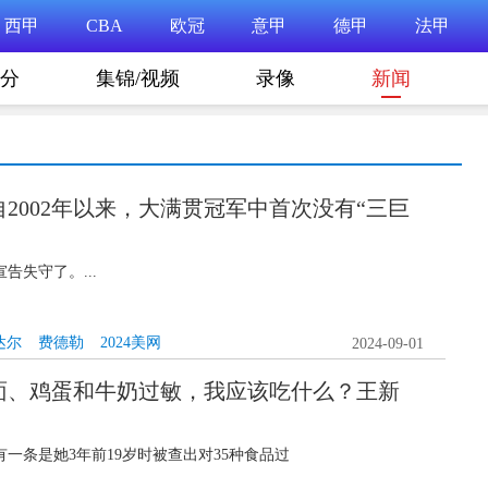
西甲
CBA
欧冠
意甲
德甲
法甲
分
集锦/视频
录像
新闻
2002年以来，大满贯冠军中首次没有“三巨
告失守了。...
达尔
费德勒
2024美网
2024-09-01
面、鸡蛋和牛奶过敏，我应该吃什么？王新
一条是她3年前19岁时被查出对35种食品过