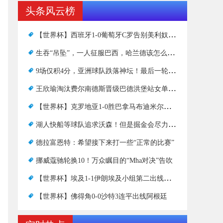
头条风云榜
【世界杯】西班牙1-0葡萄牙C罗告别美利奴绝杀
生吞“吊坠”，一人征服巴西，哈兰德该怎么吹？
9场仅积4分，亚洲球队跌落神坛！最后一轮与非洲球队
王欣瑜淘汰费尔南德斯晋级巴德洪堡站女单八强
【世界杯】克罗地亚1-0胜巴拿马布迪米尔破门
湖人快船等球队追求沃森！但是掘金会尽力匹配报价
德拉富恩特：希望接下来打一些“正常的比赛”
挪威蔻驰轮换10！万众瞩目的“Mha对决”告吹
【世界杯】埃及1-1伊朗埃及小组第二出线伊朗待定
【世界杯】佛得角0-0沙特3连平出线阿根廷