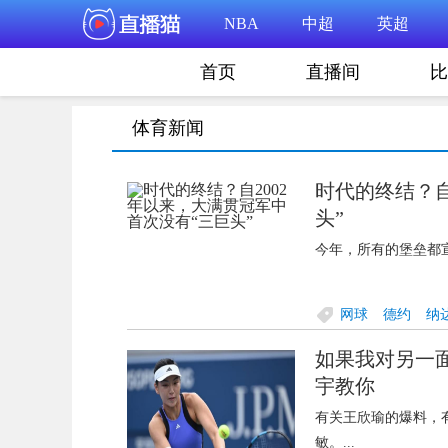
NBA
中超
英超
首页
直播间
比
体育新闻
时代的终结？自
头”
今年，所有的堡垒都宣
网球
德约
纳
如果我对另一
宇教你
有关王欣瑜的爆料，有
敏。...