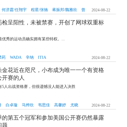
何济霆/任翔宇
程星/张驰
蒋振邦/魏雅欣
曾
2024-08-22
药检呈阳性，未被禁赛，开创了网球双重标
祉怡
韩悦
陆光祖
优秀的运动员确实拥有某些特权。...
禁药
WADA
辛纳
ITIA
2024-08-22
朵金花近在咫尺，小布成为唯一一个有资格
公开赛的人
有5人出战资格赛，但很遗憾没人能进入决胜
特
白卓璇
马烨欣
韦思佳
高馨妤
尤晓
2024-08-22
季的第五个冠军和参加美国公开赛仍然暴露
问题