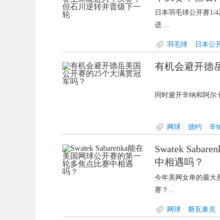
日本羽毛球公开赛1/
进....
羽毛球
日本公
有机会避开德
同时避开辛纳和阿尔卡
网球
德约
辛
Swatek S
网
中相遇吗？
今年美网女单的最大
赛？...
网球
斯瓦泰克