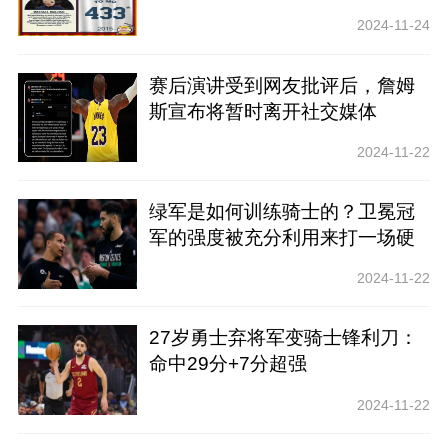
赢了13次比赛，达到了球队历史
2024-11-24
的顶峰
赛后演讲受到网友批评后，詹姆
斯宣布将暂时离开社交媒体
2024-11-22
绿军是如何训练骑士的？卫冕冠
军的强度被充分利用来打一场硬
仗
2024-11-22
27岁勇士弃将军变骑士锋利刀：
命中29分+7分超强
2024-11-22