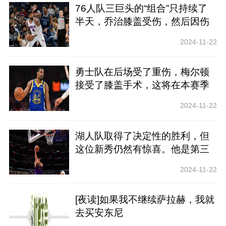
76人队三巨头的“组合”只持续了
半天，乔治膝盖受伤，然后因伤
停赛
2024-11-22
勇士队在后场受了重伤，梅尔顿
接受了膝盖手术，这将在本赛季
报销
2024-11-22
湖人队取得了决定性的胜利，但
这位新秀仍然有惊喜。他是第三
颗星吗？
2024-11-22
[夜读]如果我不继续萨拉赫，我就
去买安东尼