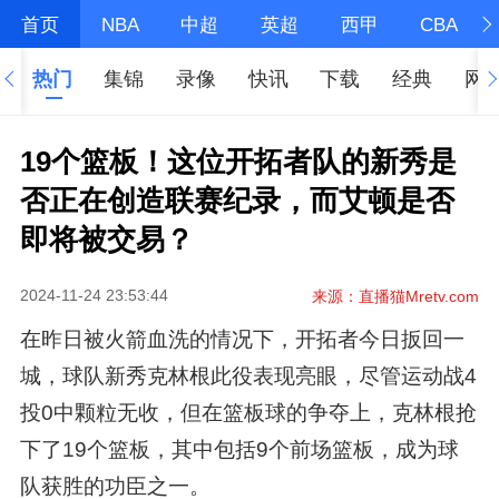
首页
NBA
中超
英超
西甲
CBA
热门
集锦
录像
快讯
下载
经典
网
19个篮板！这位开拓者队的新秀是
否正在创造联赛纪录，而艾顿是否
即将被交易？
2024-11-24 23:53:44
来源：直播猫Mretv.com
在昨日被火箭血洗的情况下，开拓者今日扳回一
城，球队新秀克林根此役表现亮眼，尽管运动战4
投0中颗粒无收，但在篮板球的争夺上，克林根抢
下了19个篮板，其中包括9个前场篮板，成为球
队获胜的功臣之一。