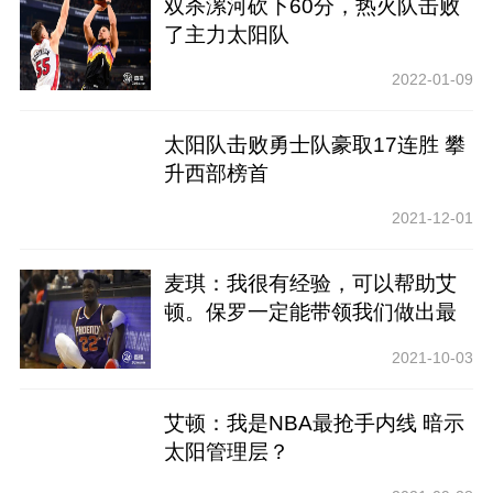
双杀漯河砍下60分，热火队击败
了主力太阳队
2022-01-09
太阳队击败勇士队豪取17连胜 攀
升西部榜首
2021-12-01
麦琪：我很有经验，可以帮助艾
顿。保罗一定能带领我们做出最
后的决定
2021-10-03
艾顿：我是NBA最抢手内线 暗示
太阳管理层？