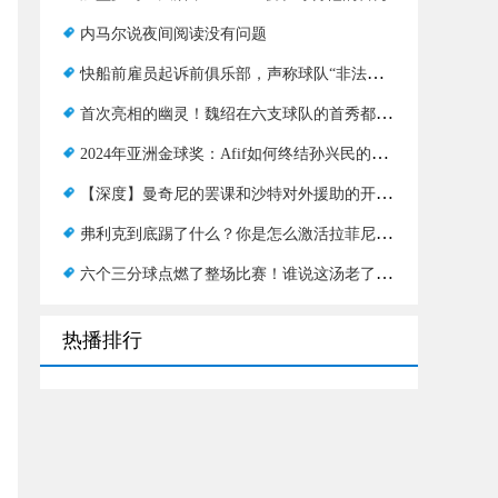
内马尔说夜间阅读没有问题
快船前雇员起诉前俱乐部，声称球队“非法招募”伦纳德
首次亮相的幽灵！魏绍在六支球队的首秀都输了，掘金队也结束了吗？
2024年亚洲金球奖：Afif如何终结孙兴民的7连冠？
【深度】曼奇尼的罢课和沙特对外援助的开放提供了深刻见解
弗利克到底踢了什么？你是怎么激活拉菲尼亚的？
六个三分球点燃了整场比赛！谁说这汤老了？这汤太棒了！
热播排行