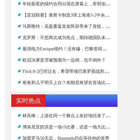
年轻新星的续约合同出现在屏幕上，库明加与勇士队谈判破裂，成为落后者
【亚冠联赛】奥斯卡制造3球上海港3-2中央海岸水手队
马斯喀特：吴磊重返首发阵容带来了喜悦，也展示了强大的心态
克罗斯：不想再次成为焦点，期待德国队未来的表现
最强电力Enrique续约！没有穆，巴黎变得更加强大和顺从
欧冠决赛是否被预测为一边倒，也不例外？
Flick:8-2已经过去，希望带领巴塞罗那战胜拜仁慕尼黑
爸爸和儿子明天上台？布朗尼有望在首场比赛中首次亮相
实时热点
林良峰：上游在同一个舞台上友好地结束了，没有任何逆转，只有“红”鸟出现了
博洛尼亚防洪是一场小比赛，还是一场大比赛？推迟对米兰比赛的申请被拒绝了
加盟罗马50天后，Hummels仍在等待他的首秀