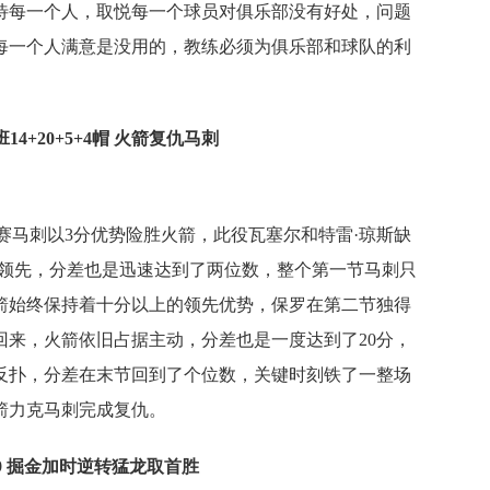
待每一个人，取悦每一个球员对俱乐部没有好处，问题
每一个人满意是没用的，教练必须为俱乐部和球队的利
14+20+5+4帽 火箭复仇马刺
赛马刺以3分优势险胜火箭，此役瓦塞尔和特雷·琼斯缺
得领先，分差也是迅速达到了两位数，整个第一节马刺只
火箭始终保持着十分以上的领先优势，保罗在第二节独得
场回来，火箭依旧占据主动，分差也是一度达到了20分，
反扑，分差在末节回到了个位数，关键时刻铁了一整场
箭力克马刺完成复仇。
2+9 掘金加时逆转猛龙取首胜