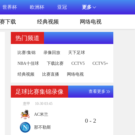
世界杯
欧洲杯
亚冠
更多
赛下载
经典视频
网络电视
热门频道
比赛/集锦
录像回放
天下足球
NBA十佳球
下载比赛
CCTV5
CCTV5+
经典视频
比赛直播
网络电视
足球比赛集锦录像
查看更多
意甲
10-30 03:45
AC米兰
0 - 2
那不勒斯