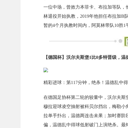
一位中场，曾效力本菲卡、布拉加等队，他还
林退役开始执教，2019年他担任布拉加
暂的4个月执教时间内，阿莫林带队10胜
【德国杯】沃尔夫斯堡1比0多特晋级，
精彩进球：第117分钟，绝杀！温德乱中
在德国足协杯第二轮的较量中，沃尔夫斯
穆拉迎球凌空抽射被科贝尔挡出，梅勒小
拉单手扑出，温德两连击未果；加时赛阶
偏，温德乱中得球低射破门上演绝杀。最