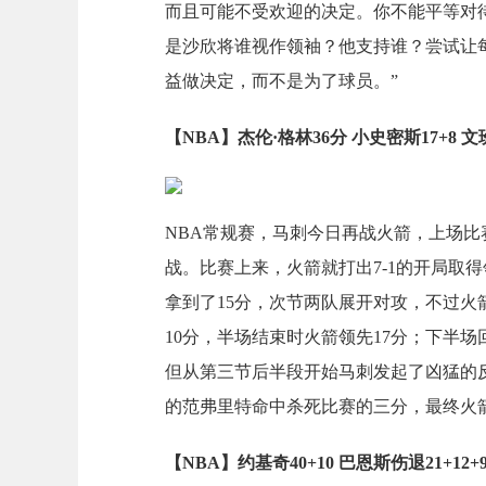
而且可能不受欢迎的决定。你不能平等对
是沙欣将谁视作领袖？他支持谁？尝试让
益做决定，而不是为了球员。”
【NBA】杰伦·格林36分 小史密斯17+8 文班
NBA常规赛，马刺今日再战火箭，上场比
战。比赛上来，火箭就打出7-1的开局取
拿到了15分，次节两队展开对攻，不过
10分，半场结束时火箭领先17分；下半
但从第三节后半段开始马刺发起了凶猛的
的范弗里特命中杀死比赛的三分，最终火
【NBA】约基奇40+10 巴恩斯伤退21+1