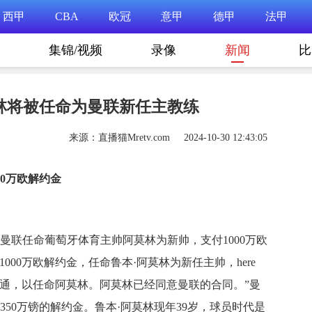
西甲
CBA
欧冠
意甲
德甲
法甲
集锦/视频
录像
新闻
比
林将被任命为曼联新任主教练
来源：直播猫Mretv.com 2024-10-30 12:43:05
0万欧解约金
宣布，曼联任命葡萄牙体育主帅阿莫林为新帅，支付1000万欧
000万欧解约金，任命鲁本·阿莫林为新任主帅，here
式沟通，以任命阿莫林。阿莫林已经同意曼联的合同。”曼
50万镑的解约金。鲁本·阿莫林现年39岁，球员时代是