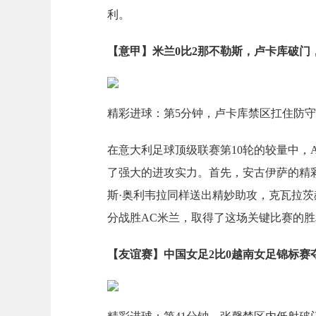
利。
【意甲】米兰0比2那不勒斯，卢卡库破门
精彩进球：第5分钟，卢卡库禁区扛住防守
在意大利足球顶级联赛第10轮的较量中，
了强大的进攻实力。首先，安古伊萨的精
斯·奥利韦拉同样送出精妙助攻，克瓦拉茨
分战胜AC米兰，取得了这场关键比赛的胜
【友谊赛】中国女足2比0越南女足锦标