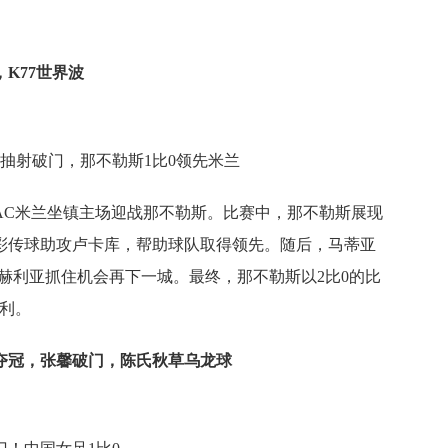
，K77世界波
抽射破门，那不勒斯1比0领先米兰
AC米兰坐镇主场迎战那不勒斯。比赛中，那不勒斯展现
彩传球助攻卢卡库，帮助球队取得领先。随后，马蒂亚
赫利亚抓住机会再下一城。最终，那不勒斯以2比0的比
利。
赛夺冠，张馨破门，陈氏秋草乌龙球