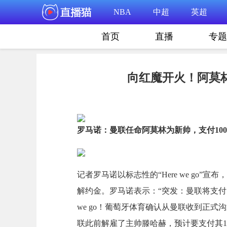
NBA
中超
英超
首页
直播
专题
向红魔开火！阿莫
罗马诺：曼联任命阿莫林为新帅，支付100
记者罗马诺以标志性的“Here we go”
解约金。罗马诺表示：“突发：曼联将支付1
we go！葡萄牙体育确认从曼联收到正
联此前解雇了主帅滕哈赫，预计要支付其13