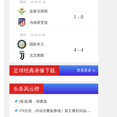
西甲
10-28 01:30
皇家贝蒂斯
1 - 0
马德里竞技
意甲
10-28 01:00
国际米兰
4 - 4
尤文图斯
足球经典录像下载
查看更多
头条风云榜
[夜读]看，很紧急
370天后，内马尔重返赛场！我又看到马似的经过了