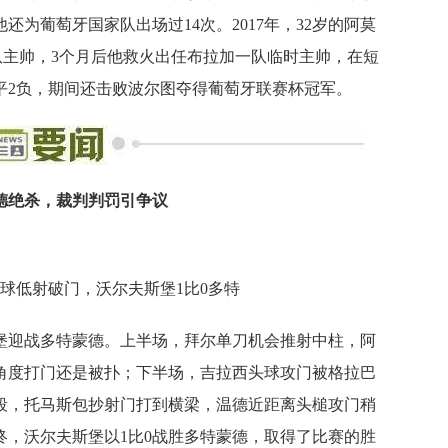
为葡萄牙国家队出场过14次。2017年，32岁的阿莫
B队主帅，3个月后他救火出任布拉加一队临时主帅，在短
1平2负，期间还击败波尔图夺得葡萄牙联赛杯冠军。
温德绝杀，裁判判罚引争议
得球低射破门，沃尔夫斯堡1比0多特
堡迎战多特蒙德。上半场，拜尔单刀机会推射中柱，阿
角度打门还是被扑；下半场，吉拉西头球攻门被格拉巴
段，托马斯包抄射门打到横梁，温德近距离头槌攻门稍
终，沃尔夫斯堡以1比0战胜多特蒙德，取得了比赛的胜