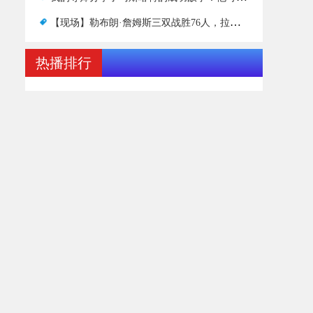
【现场】勒布朗·詹姆斯三双战胜76人，拉塞尔不满情绪继续发酵
热播排行