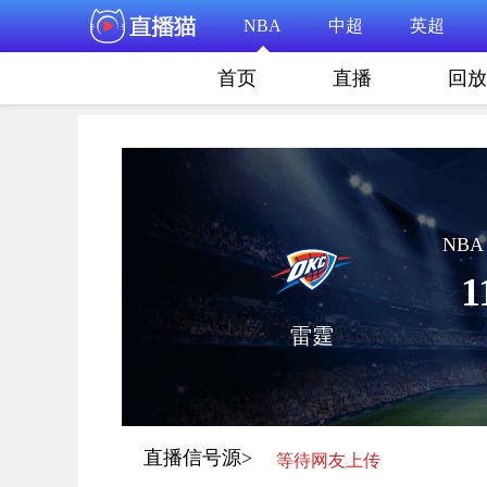
NBA
中超
英超
首页
直播
回放
NBA 
1
雷霆
直播信号源>
等待网友上传