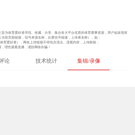
主旨为体育爱好者寻找、收藏、分享、集合各大平台优质的体育赛事资源，用户如发现有
（当前页面链接，信号来源名称，比赛信号链接，上传者名称），如：
sports.qq.com，体育爱好者），网友上传链接不得包含违法、违规内容，上传邮箱：
。远离赌博，理性观看直播，谨防网络诈骗！
评论
技术统计
集锦/录像