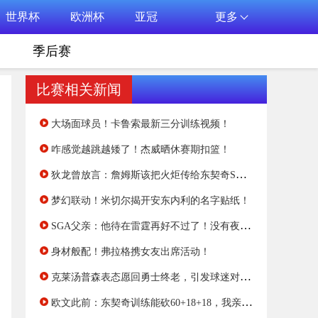
世界杯
欧洲杯
亚冠
更多
季后赛
比赛相关新闻
大场面球员！卡鲁索最新三分训练视频！
咋感觉越跳越矮了！杰威晒休赛期扣篮！
狄龙曾放言：詹姆斯该把火炬传给东契奇SGA或者我！他太老了！
梦幻联动！米切尔揭开安东内利的名字贴纸！
SGA父亲：他待在雷霆再好不过了！没有夜生活或其他的诱惑！
身材般配！弗拉格携女友出席活动！
克莱汤普森表态愿回勇士终老，引发球迷对水花兄弟重聚的期待
欧文此前：东契奇训练能砍60+18+18，我亲眼看他3分钟对某人爆砍24分