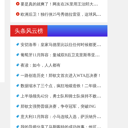
要是真的就爽了！网友在2K里用王治郅大战犹他双煞！
欧洲后卫！独行侠25号秀德拉雷亚，这球风打法像谁？
头条风云榜
安切洛蒂：皇家马德里比以往任何时候都更加团结，不会改变小熊队的位置
葡萄牙11月阵容：曼城双B后卫克里斯蒂亚诺·罗纳尔多，莱昂在名单上
夜读：如今，人人都有
一路创造历史！郑钦文首次进入WTA总决赛！
数据缩水了三个点，疯狂地锻造铁！二年级的文学课碰上墙了吗？
上半场领先42分，勇士队和骑士队保持不败。谁能打破黄金身体？
郑钦文强势晋级决赛，争夺冠军，突破ING
意大利11月阵容：小马连续入选，萨沃纳升至榜首
我的导师分享了马斯喀特的成功故事：他可以留在日本，但渴望挑战